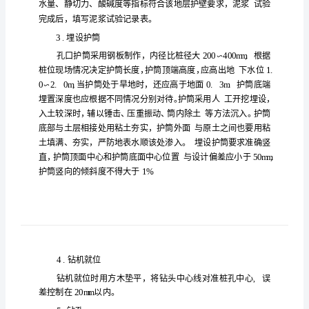
方
法
桥
梁
钻
孔
灌
梁钻
注桩的
方
桥
孔灌
施工
注
桩
1
.
场
的
施
工