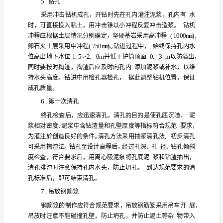
根据现场调查，玉带河有一
水
，水流
平
，水
方
法
桩位
筑岛
般
深。有水
拟采用围堰
。一
桥
应
桩位
位
定
桩位
梁
寸
根据施工季节、
、河水水
及施工需要确
。
钻
除
桩
位
整
实
枕
孔
水时，去
现场，将
基
置
平夯
；场地为陡坡时，用
灌
方
台
修
使钻
或
木搭设工作平
，同时有水河道
建临时便桥，
注
桩
械
能顺利
的
施
工
浆
2
.泥
方