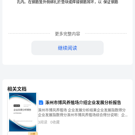
法？.
粘
浆
浆的
粘度
含
率
胶
率
选用
性土造
，泥
比重、
、
砂
、
体
、
场
地
更多完整内容
水量、静切力、
碱
等
标
该地层护
要求，泥
准
继续阅读
备
完
浆试验
成后，填写泥
根
据
现
3
.埋设护
相关文档
场
调
涿州市博风养殖场介绍企业发展分析报告
涿州市博风养殖场 企业发展分析结果企业发展指数得分
筒
桩
孔口护
采用钢板制作，内径比
查，
企业发展指数得分涿州市博风养殖场综合得分说明：企
业发展指数根据企业规模、企业创新、企业风险、企业
3
阅读
0
收藏
玉
活力四个维度对企业发展情况进行评价。该企业的综合
评价
付费