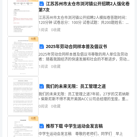
桩位
定
筒
度
筒
高度
应高
现场情况决
护
长
，护
顶端
，
出地下水
带
江苏苏州市太仓市浏河镇公开招聘2人强化卷
河
第7次
江苏苏州市太仓市浏河镇公开招聘2人模拟卷答题时间：
〜
当护
处于旱地时，还
于地面护
有
120分钟 试卷总分：100分 试卷试题：共200题姓名：
_______________ 学号：_______________
1
阅读
0
收藏
一
度
应
筒
挖
埋置深
也
根据不同情况分别对待。护
采用人工开
付费
定
2025年劳动合同样本普及倡议书
水
2025年劳动合同样本普及倡议书尊敬的用人单位及劳动
者：随着我国经济的快速发展和社会的不断进步，劳动
较
锤
筒
除
方
入土
深时，辅以
击、压重振动、
内
土等
法沉入。护
位，
合同作为规范用人单位与劳动者关系的重要法律文件，
1
阅读
0
收藏
其规范性和普及性日益受到广泛关注。为进一步推动劳
水
动合
底部
接
粘
实
筒
与土层相
处用
土夯
，护
外面与原土之间也要用
流
我们的未来无限：员工管理之道
我们的未来无限：员工管理之道7年前，27岁的艾若纳斯
较
• 柴斯尼斯不得不离开美国ACC公司总经理的宝座，重新
实
防
渗
筒
土填满、夯
，严
地表水顺该处
入。埋设护
开始他的创业征程。如今，他创办的裵泰克(PaeTec)通
平
0
阅读
0
收藏
信公司年销售收入超过了4亿美元，产品和
稳，
付费
筒
中
筒底
中
位
偏
应
直，护
顶面
心和护
面
心
置与设计
差
推荐下载 中学生运动会发言稿
水
中学生运动会发言稿 尊敬的老师们，同学们 早上