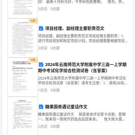
位
好! 最美十月秋光好，今年秋色胜春朝。 首先，热烈
祝贺第十届田径运动会顺利召开!这次运动会是展示**广
筒
向的
度
得
护
竖
倾斜
不
3
阅读
0
收藏
不
大师生精神风貌及良好身体素质的盛会，更是一次
深。
付费
项目经理、副经理主要职责范文
有
项目经理、副经理主要职责范文项目经理主要职责：1.
进行项目规划和制定项目计划。项目经理需要根据项目
水
的目标和需求，制定详细的项目计划。他们需要考虑项
3
阅读
0
收藏
目的时间、成本、风险和资源等方面的因素，并将其整
桩
合到
付费
位
2024年云南师范大学附属中学三高一上学期
期中考试化学综合检测试卷（含答案）
拟
2024年云南师范大学附属中学三高一上学期期中考试化
学综合检测试卷（含答案）请考生注意：1．请用2B铅笔
采
将选择题答案涂填在答题纸相应位置上，请用0．5毫米
1
阅读
0
收藏
及以上黑色字迹的钢笔或签字笔将主观题的答案写在
用
围
糖果国奇遇记童话作文
糖果国奇遇记童话作文 我是美食评论家卡吉斯。星期
堰
一，我来到一家刚开的饭店品尝美食。 我大摇大摆地
走进饭店，拿起桌面上的菜单仔细的看菜，说：“来一个
2
阅读
0
收藏
筑
精钢咸菜和快乐大包！” 没过一会儿，香气扑