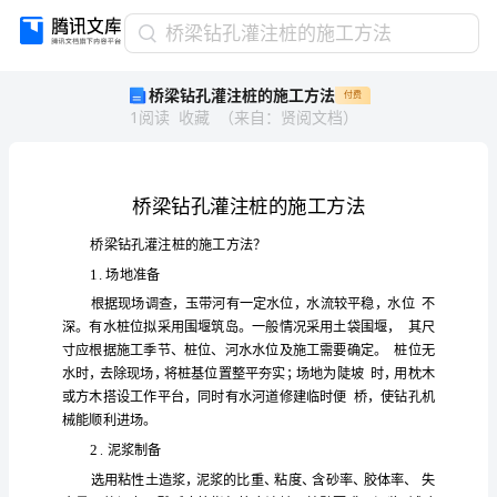
桥
桥梁钻孔灌注桩的施工方法
梁
桥梁钻孔灌注桩的施工方法
付费
钻
1
阅读
收藏
（
来自
：
贤阅文档
）
孔
灌
注
桩
的
施
工