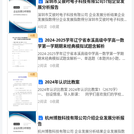
高
深圳市艾彼时电子科技有限公司介绍企业发
a、b
展分析报告
二
44
A.3.0×10VB.1.0×10V
深圳市艾彼时电子科技有限公司 企业发展分析结果企业
发展指数得分企业发展指数得分深圳市艾彼时电子科技
物
有限公司综合得分说明：企业发展指数根据企业规模、
44
4
阅读
0
收藏
C.4.0×10VD.7.0×10V
企业创新、企业风险、企业活力四个维度对企业发展情
理
况进
付费
2024-2025学年辽宁省本溪高级中学高一数
第
学第一学期期末经典模拟试题含解析
x
一
2024-2025学年辽宁省本溪高级中学高一数学第一学期
期末经典模拟试题含解析一、单选题（本题共8小题，每
场中运动的时间之比为（）
学
题5分，共40分）1、已知等腰直角三角形的直角边的长
2
阅读
0
收藏
为4，将该三角形绕其斜边所在的直线旋转一周
期
付费
2024年认识比教案
期
2024年认识比教案 2024年认识比教案1（2670字）
一、 创设情境，导入新课： 同学们喜欢我们的学校
末
吗？小精灵聪聪也非常喜欢，并且他还把我们的校园画
2
阅读
0
收藏
成了一幅美的画儿，想不想欣赏一下？（出示
质
量
杭州博敖科技有限公司介绍企业发展分析报
告
跟
杭州博敖科技有限公司 企业发展分析结果企业发展指数
A.1∶B.1∶1