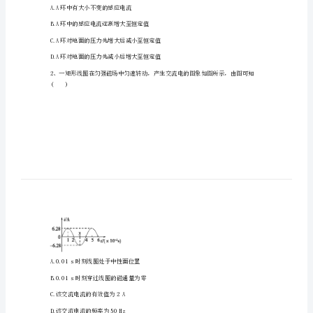
二
物
理
第
擦，则在金属棒释放后()
一
学
期
期
末
A.A环中有大小不变的感应电流
质