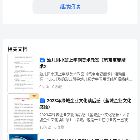
含
继续阅读
解
析
2025
相关文档
届
幼儿园小班上学期美术教案《笔宝宝变魔
湖
术》
A.0.01s时刻线圈处于中性面位置
幼儿园小班上学期美术教案《笔宝宝变魔术》活动目
南
标 1.以儿歌的形式引导幼儿初步学习用竖线和横线组合
B.0.01s时刻穿过线圈的磁通量为零
成方形在指定范围内进行绘画。 2.鼓励幼儿乐意参与绘
省
0
阅读
0
收藏
画活动，体验成功的乐趣。活动准备 1.长颈鹿
C.该交流电流的有效值为2A
明
付费
2023年绿城企业文化读后感（蓝城企业文化
感悟）
德
D.该交流电流的频率为50Hz
2023年绿城企业文化读后感（蓝城企业文化感悟）>绿
中
城企业文化读后感1 绿城，这是一个在行业内一直被我
﹣9
敬仰的企业，很荣幸的能加入到这个团队当中来，虽然
10
阅读
0
收藏
学
我入职时间不是很长，但是“真诚、善意、精致、完
﹣5