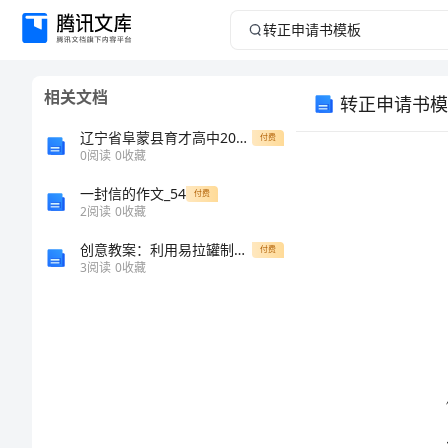
转
正
相关文档
转正申请书模
申
辽宁省阜蒙县育才高中2024年高一上学期第一次诊断性考试生物全真模拟试卷（含答案）
付费
请
0
阅读
0
收藏
一封信的作文_54
书
付费
2
阅读
0
收藏
模
创意教案：利用易拉罐制作小型花瓶
付费
3
阅读
0
收藏
板
转
正
申
请