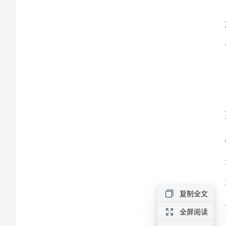
书
模
板
尊
敬
的
XXX
公
司
人
力
复制全文
资
全屏阅读