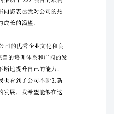
作为一名员工，我深深地感受到了XXX公司的优秀企业文化和良
好的工作氛围。XXX公司为员工提供了非常完善的培训体系和广阔的发
展空间，这让我深信在这个平台上，我可以不断地提升自己的能力，
并且在公司中发挥更大的作用。与此同时，我也看到了公司不断创新
和进步的努力，相信公司未来会有更加辉煌的发展，我希望能够在这
自加入公司以来，我始终秉持着对工作的敬业态度，努力投入到
每一个项目中。通过不断学习和实践，我逐渐掌握了自己职位的核心
技能，能够顺利完成各项工作任务。同时，通过与团队的紧密配合和
协作，我在XXX项目中负责的部分工作也取得了令人满意的成绩。具