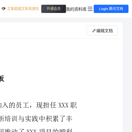
立享超值文库资源包
我的资料库
开通会员
Login 腾讯文档
编辑文档
您好！我是XXX公司2024年2月1日加入的员工，现担任XXX职
位。在过去的一年多时间里，我在公司的不断培训与实践中积累了丰
富的工作经验，并与团队一起努力拼搏，共同推动了XXX项目的顺利
进行。现在，我希望能够通过这封转正申请书向您表达我对公司的热