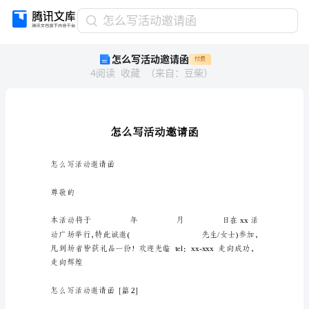
怎
怎么写活动邀请函
么
怎么写活动邀请函
付费
写
4
阅读
收藏
（
来自
：
豆柴
）
活
动
邀
请
函
怎
么
怎么写活动邀请函