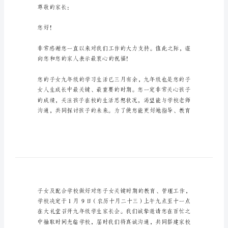
写
活
尊敬的
动
邀
请
函
怎
么
走向辉煌
写
活
怎么写活动邀请函[篇2]
动
邀
尊敬的家长：
请