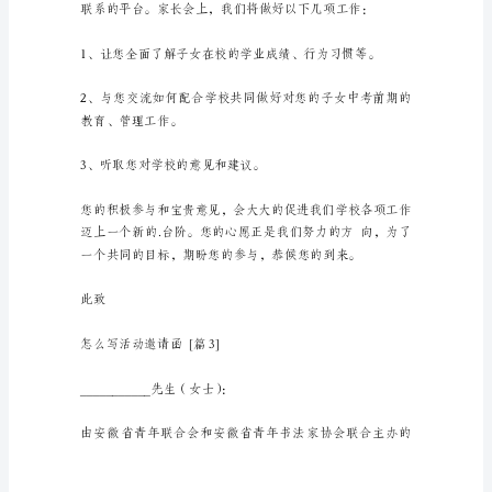
函
您好！
尊
敬
的
本
活
动
将
于
年
月
日
在