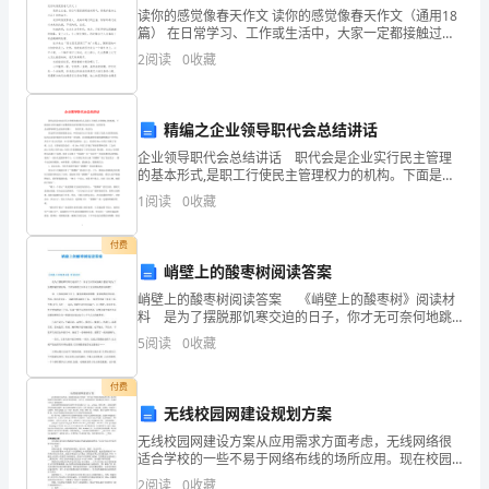
读你的感觉像春天作文 读你的感觉像春天作文（通用18
生/
篇） 在日常学习、工作或生活中，大家一定都接触过作
文吧，通过作文可以把我们那些零零散散的思想，聚集
教育、管理工作。
女
2
阅读
0
收藏
在一块。相信许多人会觉得作文很难写吧
士)
精编之企业领导职代会总结讲话
参
3、听取您对学校的意见和建议。
企业领导职代会总结讲话 职代会是企业实行民主管理
加，
的基本形式,是职工行使民主管理权力的机构。下面是范
文网小编给大家整理的企业领导职代会总结讲话，仅供
1
阅读
0
收藏
凡
参考。企业领导职代会总结讲话篇1 各位代表、同志
到
付费
峭壁上的酸枣树阅读答案
怎
峭壁上的酸枣树阅读答案 《峭壁上的酸枣树》阅读材
么
料 是为了摆脱那饥寒交迫的日子，你才无可奈何地跳
下悬崖?是为了免遭那被俘的耻辱，于弹尽粮绝之后你才
写
5
阅读
0
收藏
义无反顾地投落这峭壁? 那一天你确实跳下来了，
活
此致
付费
动
无线校园网建设规划方案
邀
无线校园网建设方案从应用需求方面考虑，无线网络很
请
适合学校的一些不易于网络布线的场所应用。现在校园
怎么写活动邀请函[篇3]
函
建有有线局域网，如何对原有网络进一步扩充，使校园
2
阅读
0
收藏