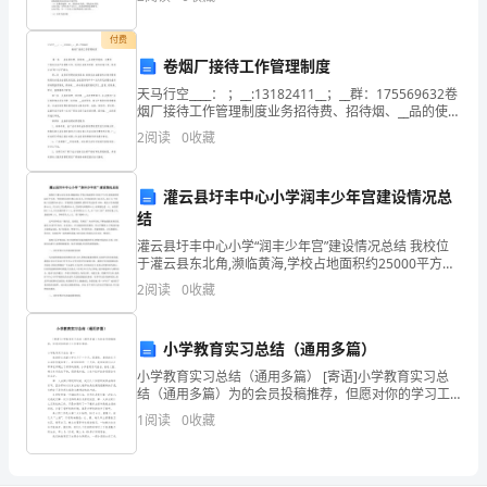
的每个角落都处在网络中，形成真正意义上的校园网？
怎
无线局域
么
付费
___________先生（女士）：
写
卷烟厂接待工作管理制度
活
天马行空____： ；__:13182411__；__群：175569632卷
动
烟厂接待工作管理制度业务招待费、招待烟、__品的使用
范围：主要用于促进企业产品销售工作，促进企业技术
邀
2
阅读
0
收藏
创新、技术改造工作，促
请
函
灌云县圩丰中心小学润丰少年宫建设情况总
尊
结
敬
灌云县圩丰中心小学“润丰少年宫”建设情况总结 我校位
于灌云县东北角,濒临黄海,学校占地面积约25000平方米,
的
建筑面积约6000平方米。学校现有在校生数1200余人,
2
阅读
0
收藏
本
全日制寄宿生200余人,设立21个
活
动
小学教育实习总结（通用多篇）
将
小学教育实习总结（通用多篇） [寄语]小学教育实习总
结（通用多篇）为的会员投稿推荐，但愿对你的学习工
于
作带来帮助。小学教育实习总结 篇一 我曾经在双溪小学
1
阅读
0
收藏
年
实习了一个月。那紧张、美好的实
月
日