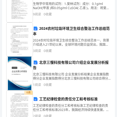
生物学中常用的试剂：1.斐林试剂：成分：0.1g/ml
的
NaOH(甲液 )和0.05g/ml CuSO4( 乙液 )。用法：将斐林
试剂甲液和乙液混合，再将混合后的斐林试剂倒入待测
位
9
阅读
0
收藏
液， 水浴加热
身边有了名师做指导。
置，
2024农村垃圾环境卫生综合整治工作总结范
让
本
2024农村垃圾环境卫生综合整治工作总结范本一、背景
我
介绍进入21世纪以来，全球环境问题日益突出，我国农
村地区的垃圾环境卫生问题亦日益突出，严重影响了农
们
3
阅读
0
收藏
村居民的生活质量和身体健康。为了改善农村垃圾环境
卫
的
北京三慢科技有限公司介绍企业发展分析报
告
每
北京三慢科技有限公司 企业发展分析结果企业发展指数
一
得分企业发展指数得分北京三慢科技有限公司综合得分
说明：企业发展指数根据企业规模、企业创新、企业风
1
阅读
0
收藏
个
险、企业活力四个维度对企业发展情况进行评价。该企
业的
付费
孩
工艺纪律检查的责任分工和考核标准
子
工艺纪律检查的责任分工和考核标准工艺纪律检查的责
任分工和考核标准2023年，我国经济持续快速发展，为
保障工业生产安全和生产质量，进一步完善和加强工艺
喜
2
阅读
0
收藏