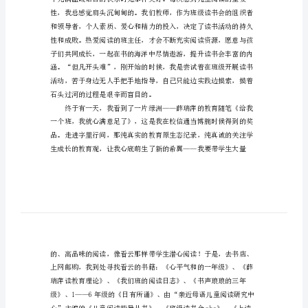
文
班
级
读
书
会
活
动
总
结
范
文