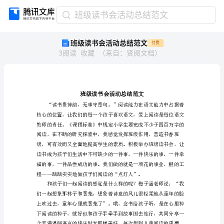
班
班级读书会活动总结范文
级
班级读书会活动总结范文
付费
读
3
阅读
收藏
（
来自
：
贤阅文档
）
书
会
活
动
总
结
范