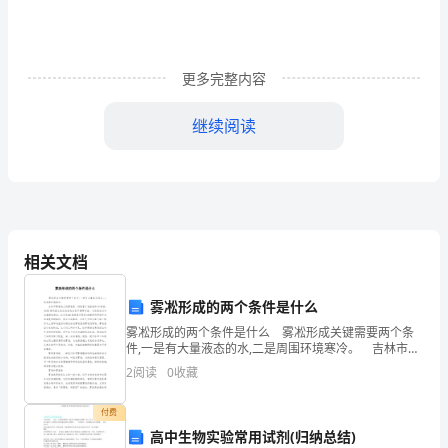
能
力
更多完整内容
在
语
继续阅读
文
能
力
中
相关文档
占
雾凇形成的两个条件是什么
据
雾凇形成的两个条件是什么 雾凇形成关键需要两个条
件,一是有大量液态的水,二是周围环境寒冷。 吉林市雾
着
凇岛上的雾凇是一种附着于地面物体(如树枝、电线)迎风
2
阅读
0
收藏
面上的白色或乳白色不透明冰层。它也是由过冷
核
付费
心
高中生物实验常用试剂(归纳总结)