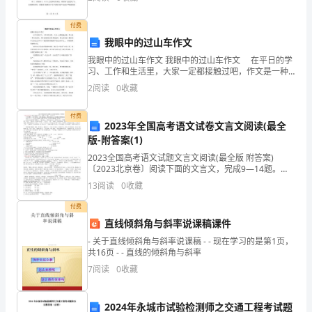
纪律检查，落实责任分工和考核标准，促进工艺流程的
规范
欢
付费
语
我眼中的过山车作文
我眼中的过山车作文 我眼中的过山车作文 在平日的学
文，
习、工作和生活里，大家一定都接触过吧，作文是一种
言语活动，具有高度的综合性和创造性。那么你知道一
2
阅读
0
收藏
爱
篇好的作文该怎么写吗？下面是提供的我眼中的过山车
作
上
付费
2023年全国高考语文试卷文言文阅读(最全
阅
版-附答案(1)
2023全国高考语文试题文言文阅读(最全版 附答案)
读
〔2023北京卷〕阅读下面的文言文，完成9—14题。
〔共18分〕 天无私覆也，地无私载也，日月无私烛也，
13
阅读
0
收藏
是
四时无私行也。行其德而万物得遂长焉。
付费
每
直线倾斜角与斜率说课稿课件
位
- 关于直线倾斜角与斜率说课稿 - - 现在学习的是第1页，
共16页 - - 直线的倾斜角与斜率
语
7
阅读
0
收藏
文
2024年永城市试验检测师之交通工程考试题