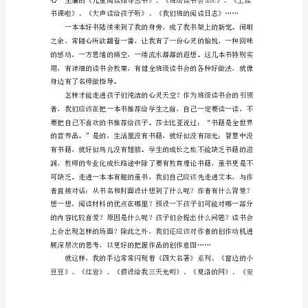
“读
书
贵
神
石头过河的过程是艰辛而盲目的。
韵，
无
事
守
章
句。”
阅
读