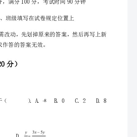
1、若关于的方程的解是，则的值等于（）．A．B．0C．2D．8
3、我们在解二元一次方程组时，可将第二个方程代入第一个方程消去得从而
4、某车间有2个小组，甲组是乙组人数的2倍，若从甲组调8人到乙组，那么甲组人数比乙组人数的