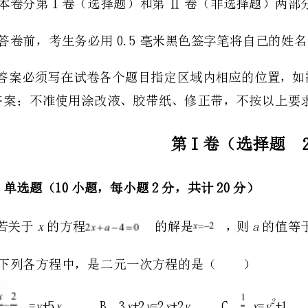
的答案；不准使用涂改液、胶带纸、修正带，不按以上要求作答的答案无效。
第I卷（选择题20分）
一、单选题（10小题，每小题2分，共计20分）
xa
2、下列各方程中，是二元一次方程的是（）
2
yxxyxyxy
A．=+5B．3+2=2+2C．=+1D．
求解，这种解法体现的数学思想是（）
A．转化思想B．分类讨论思想C．数形结合思想D．公理化思想