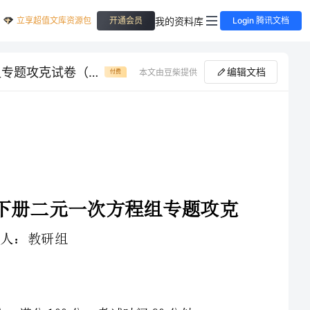
立享超值文库资源包
我的资料库
开通会员
Login 腾讯文档
重难点解析河南开封市金明中学数学人教版七年级下册二元一次方程组专题攻克试卷（详解版）
编辑文档
本文由豆柴提供
付费
河南开封市金明中学数学人教版七年级下册二元一次方程组专题攻克
1、本卷分第I卷（选择题）和第Ⅱ卷（非选择题）两部分，满分100分，考试时间90分钟
3、答案必须写在试卷各个题目指定区域内相应的位置，如需改动，先划掉原来的答案，然后再写上新