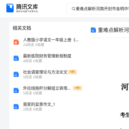
重
难
相关文档
点
人教版小学语文一年级上册《影子》说课公开课教育教学通用PPT课件
解
24
阅读
0
收藏
最新医院财务管理新规制度
析
4
阅读
0
收藏
河
社会调查理论与方法论文
付费
5
阅读
0
收藏
南
外拉线抱杆分解组立铁塔各部受力的力学分析及电算探讨
付费
考生注意：
5
阅读
0
收藏
开
我家的盆景作文_1
封
2
阅读
0
收藏
市