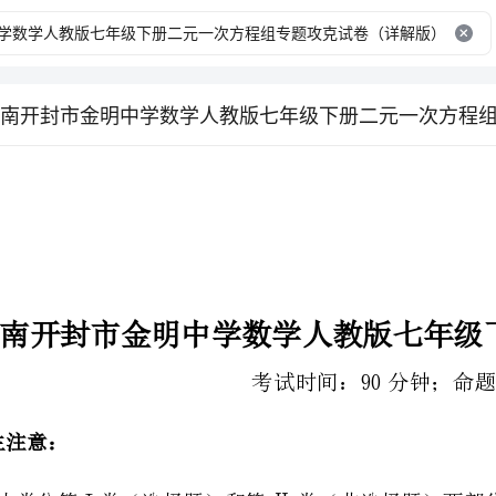
考试时间：90分钟；命题人：教研组
2、答卷前，考生务必用0.5毫米黑色签字笔将自己的姓名、班级填写在试卷规定位置上