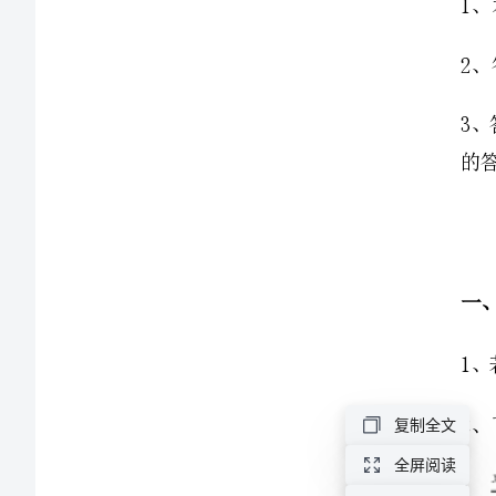
金
明
中
学
数
学
人
教
复制全文
版
全屏阅读