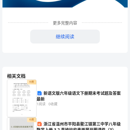
学
良
更多完整内容
花
继续阅读
木
专
业
合
相关文档
作
付费
社
新语文版六年级语文下册期末考试题及答案
1
最新
企业发展分析结果
企
1
阅读
0
收藏
业
1.1
发
企业发展指数得分
付费
浙江省温州市平阳县鳌江镇第三中学八年级
数学上册 3.2 直棱柱的表面展开图课件（3） 浙