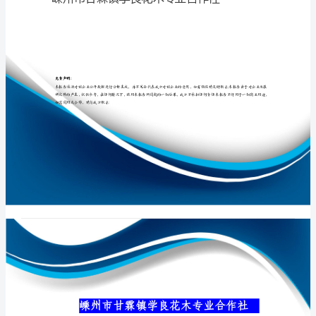
专
业
合
专业品质权威
作
社
介
绍
企
业