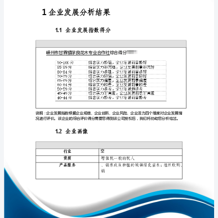
发
展
分
析
免责声明:
报
如需引用或合作，请与我方联系:
告
嵊
州
市
甘
1
霖
镇