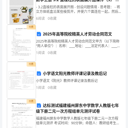
展
教版(1)
- 3.2直棱柱的表面展开图 - 创设问题情境 - 思考题： - 将
分
立方体纸盒沿某些棱剪开，并使六个面连在一起，然后
铺
6
阅读
0
收藏
析
付费
结
2025年高等院校精英人才劳动合同范文
果
2025年高等院校精英人才劳动合同范文甲方（以下简称
“用人单位”）：名称：____地址：____法定代表人：____乙
企
方（以下简称“劳动者”）：姓名：____性别：____身份证
1
阅读
0
收藏
号：____根据《中华
业
付费
发
小学语文阳光教师评课记录及教后记
展
小学语文《阳光》教师评课记录及教后记
1
阅读
0
收藏
指
1.2
企业画像
数
付费
达标测试福建福州屏东中学数学人教版七年
得
级下册二元一次方程组单元测评试卷
类别
福建福州屏东中学数学人教版七年级下册二元一次方程
分
空
行业
组单元测评 考试时间：90分钟；命题人：教研组考生注
意：1、本卷分第I卷（选择题）和第Ⅱ卷（非选择题）两