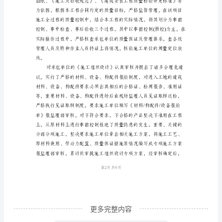
三、监理合同履行情况
水
市
职
业
技
术
学
院
1#
综
合
楼
更多完整内容
工