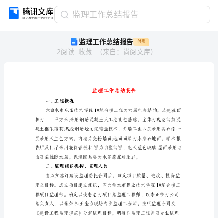
监
监理工作总结报告
理
监理工作总结报告
付费
工
2
阅读
收藏
（
来自
：
尚阅文库
）
作
总
结
报
告
监
一、工程概况
理