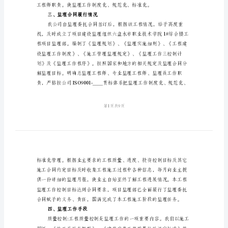
工
作
总
结
报
告
二、监理组织机构、监理人员
一、
工
程
概
况
六
盘