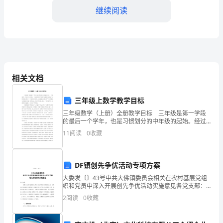
程
继续阅读
为
六
层
框
相关文档
架
三年级上数学教学目标
结
三年级数学（上册）全册教学目标 三年级是第一学段
的最后一个学年，也是习惯划分的中年级的起始。经过
构，
一、二年级的教学，学生发生了很大的变化，一方面表
11
阅读
0
收藏
现在积累了许多数学知识和数学活动经验，学习数学的
四、监理工作手段
能力增强
总
建
DF镇创先争优活动专项方案
大委发〔〕43号中共大佛镇委员会相关在农村基层党组
筑
织和党员中深入开展创先争优活动实施意见各党支部：
为深入巩固和拓展深入学习实践科学发展观活动结果，
2
阅读
0
收藏
面
充足发挥农村基层党组织战斗堡垒作用和共产党员先锋
模范作
积