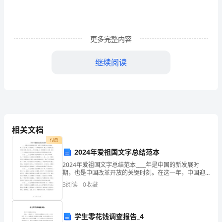
好
的
表
更多完整内容
达。
继续阅读
在
当
今
社
相关文档
会
付费
2024年爱祖国文字总结范本
生
2024年爱祖国文字总结范本____年是中国的新发展时
期，也是中国改革开放的关键时刻。在这一年，中国迎
活
来了一个新的里程碑，踏上了实现伟大复兴的新征程。
时刻警惕潜在的安全隐患。
3
阅读
0
收藏
我将用____字的篇幅，以《爱祖国》为主题，总结_
中，
越
学生零花钱调查报告_4