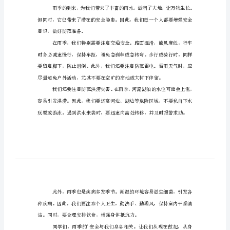
演
讲
稿
雨
季
雨季安全演讲稿1
安
全
尊敬的老师，亲爱的同学们：
演
大家好！
讲
稿
也
（通
用