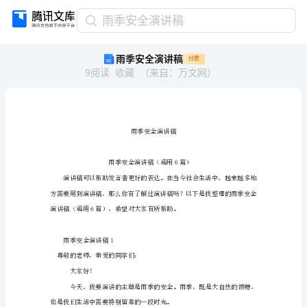
雨
雨季安全演讲稿
季
雨季安全演讲稿
付费
安
9
阅读
收藏
（
来自
：
万文网
）
全
演
讲
稿
雨
季
安
全