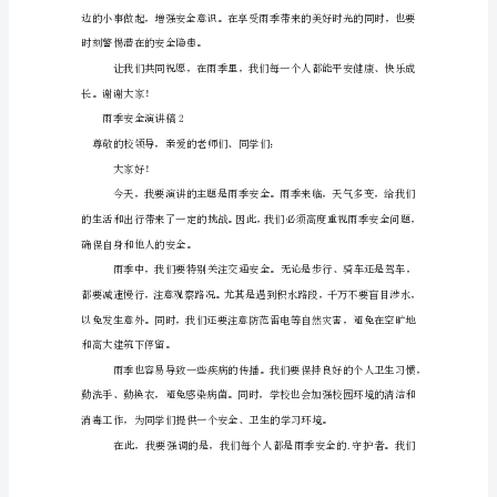
6
篇）
意识，做好防范准备。
演
讲
稿
可
以
帮
助
发
言
者
更