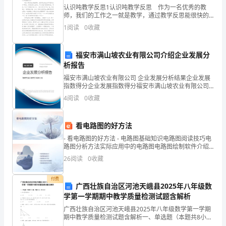
展
认识吨教学反思1认识吨教学反思 作为一名优秀的教
三、具体实施办法
师，我们的工作之一就是教学，通过教学反思能很快的
的
发现自己的讲课缺点，快来参考教学反思是怎么写的
1
阅读
0
收藏
吧！下面是小编为大家收集的认识吨教学反思，仅供参
关
考，欢迎
(一)进一步加强
福安市满山坡农业有限公司介绍企业发展分
键
析报告
一
福安市满山坡农业有限公司 企业发展分析结果企业发展
指数得分企业发展指数得分福安市满山坡农业有限公司
年。
综合得分说明：企业发展指数根据企业规模、企业创
4
阅读
0
收藏
新、企业风险、企业活力四个维度对企业发展情况进行
物
评价。
看电路图的好方法
业
- 看电路图的好方法 - 电路图基础知识电路图阅读技巧电
服
路图分析方法实际应用中的电路图电路图绘制软件介绍 -
目录 - CON
26
阅读
0
收藏
务
向ISO9000质量标准体系接轨。
中
付费
广西壮族自治区河池天峨县2025年八年级数
学第一学期期中教学质量检测试题含解析
心
广西壮族自治区河池天峨县2025年八年级数学第一学期
作
期中教学质量检测试题含解析一、单选题（本题共8小
题，每题5分，共40分）1、估计的值约为( )A．2.73