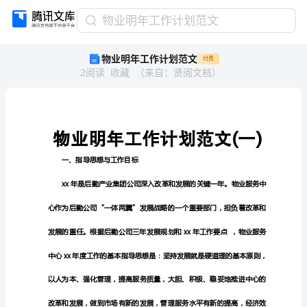
物
物业明年工作计划范文
业
物业明年工作计划范文
付费
明
2
阅读
收藏
（
来自
：
贤阅文档
）
年
工
作
计
划
范
一、指导思想与工作目标
文