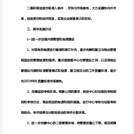
指
导
项工作指标。
思
想
二、基本工作思路
与
今年我们中心面临的主要任务：
工
作
目
标
xx
年
是
后