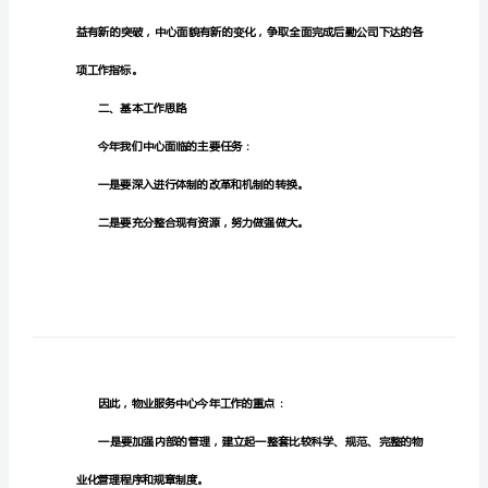
物
业
明
年
工
作
计
划
范
文
(一)
一、