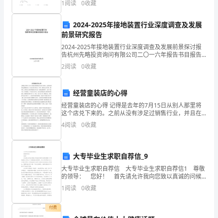
1
阅读
0
收藏
为
B．1.73 C．﹣1.73 D．﹣2
后
2024-2025年接地装置行业深度调查及发展
前景研究报告
勤
2024-2025年接地装置行业深度调查及发展前景探讨报
告杭州先略投资询问有限公司二〇一六年报告书目报告
公
摘要探讨背景探讨方法第一章 接地装置行业发展综述
2
阅读
0
收藏
第一节 接地装置行业定义 其次节 接地
司
“一
经营童装店的心得
经营童装店的心得 记得是去年的7月15日从别人那里将
体
这个店兑下来的。之前从没有涉足过销售行业，并且在
家生养宝宝一年多，希望自己可以有一番事业，证明自
4
阅读
0
收藏
两
己并没有脱离这个社会！在朋友的推荐下，盘下了这个
店。
翼”
大专毕业生求职自荐信_9
发
大专毕业生求职自荐信 大专毕业生求职自荐信1 尊敬
的领导： 您好！ 首先请允许我向您致以真诚的问候
展
和良好的祝愿！非常感谢您在百忙之中审阅我的求职材
1
阅读
0
收藏
料。贵公司优秀的企业文化和良好的企业发展
战
付费
略