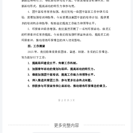
工
工
长的平台。
作
总
结
设。
范
文
2024
会公益活动，为社会做出了
年
三、存在的问题及改进措施
团
委
全
体
更多完整内容