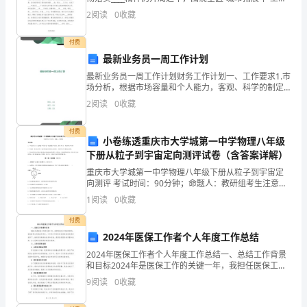
主题，我局结合实际，深入贯彻落实____精神，进一步加
奋
2
阅读
0
收藏
强和完善公共文化服务体系建设，着力推
进、
付费
最新业务员一周工作计划
创
最新业务员一周工作计划财务工作计划一、工作要求1.市
新、
场分析，根据市场容量和个人能力，客观、科学的制定
出销售任务。暂订年任务：销售额100万元。2.适时作出
2
阅读
0
收藏
务
工作计划，制定出月计划和周计划。并定期与业务相
实
付费
小卷练透重庆市大学城第一中学物理八年级
下册从粒子到宇宙定向测评试卷（含答案详解）
的
重庆市大学城第一中学物理八年级下册从粒子到宇宙定
工
向测评 考试时间：90分钟；命题人：教研组考生注意：
1、本卷分第I卷（选择题）和第Ⅱ卷（非选择题）两部
1
阅读
0
收藏
作
分，满分100分，考试时间90分钟2、答卷前，考生
付费
理
2024年医保工作者个人年度工作总结
念，
2024年医保工作者个人年度工作总结一、总结工作背景
和目标2024年是医保工作的关键一年，我担任医保工作
完
者的职位，面临着更大的挑战和责任。今年的工作目标
9
阅读
0
收藏
是在国家医保政策的指导下，推进医保制度的改革和完
成