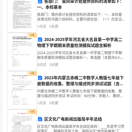
各部门： 需向审计处提供资料的清单如下：
我
一、本校基本
们
各部门：需向审计处提供资料的清单如下：一、本校基
本情况的书面介绍材料。主要内容包括：（一）历史沿
团
革、财政财务管理体制、机构设置和下属单位的基本情
1
阅读
0
收藏
况；（二）被审计人任现职及兼任职务等有关情况（
委
付费
2024-2025学年河北省大名县第一中学高二
全
物理下学期期末质量检测模拟试题含解析
2024-2025学年河北省大名县第一中学高二物理下学期
体
四、工
作展望
期末质量检测模拟试题含解析一、单选题（本题共6小
题，每题4分，共24分）1、一段导线abcde位于磁感应
员
0
阅读
0
收藏
强度大小为B的匀强磁场中，且与磁场方向（
付费
工
2023年内蒙古赤峰二中数学人教版七年级下
努力做好以下工作：
册数据的收集、整理与描述同步测试试题（含答
秉
1.提高组织建设水平，完善工
案解析）
内蒙古赤峰二中数学人教版七年级下册数据的收集、整
承
理与描述同步测试 考试时间：90分钟；命题人：教研组
考生注意：1、本卷分第I卷（选择题）和第Ⅱ卷（非选择
1
阅读
0
收藏
题）两部分，满分100分，考试时间90分钟2、答
着
3.继续加强团干部培训，提高工
付费
团
区文化广电新闻出版局半年总结
作
4.深入推进共青团工
结、
区文化广电新闻出版局半年总结区政府：____年是学习贯
彻落实____精神的开局之年，围绕全区“城市拓展年”工作