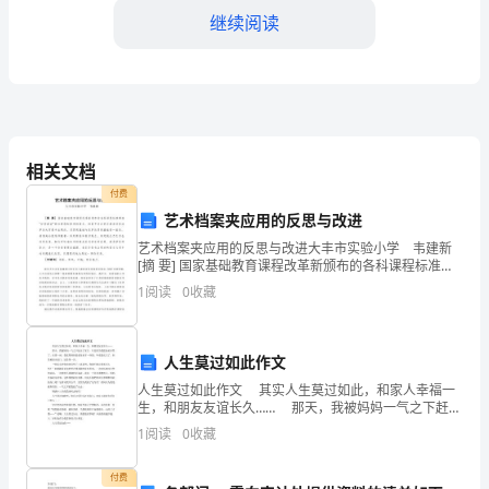
员
继续阅读
工
工
作
总
相关文档
结
付费
艺术档案夹应用的反思与改进
一、
艺术档案夹应用的反思与改进大丰市实验小学 韦建新
[摘 要] 国家基础教育课程改革新颁布的各科课程标准都
工
在“评价建议”部分提倡和使用档案夹。档案平评定是在教
1
阅读
0
收藏
育评价改革的大背景中出现的，其思想基础与改革的
作
概
人生莫过如此作文
述
人生莫过如此作文 其实人生莫过如此，和家人幸福一
生，和朋友友谊长久…… 那天，我被妈妈一气之下赶出
2024
了家门，只是因为我把弟弟弄哭了。在那一刻，我觉得
1
阅读
0
收藏
妈妈是爱弟弟多一些的，毕竟我长大了，但是被赶出
年，
付费