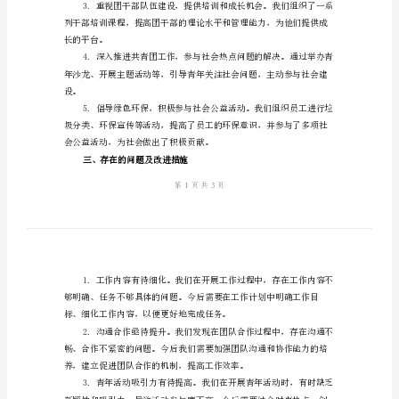
总
结
范
反思。
作亮点
二、工
文
2024
年
良好的工作氛围。
团
委
全
体
员