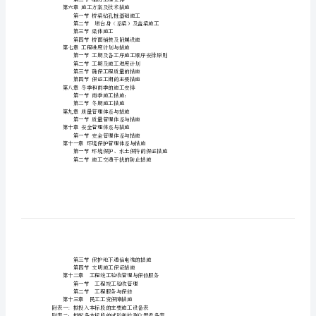
第四节施工组织设计目标
工
第二章工程概况
第一节工程地理位置及线路走向
组
第二节主要技术标准
第三节孔跨布置
织
第四节桥位区工程地质条件
第五节施工条件
设
第三章资源配备计划和措施
计
第三节材料计划与运输方式
桩
第一节施工组织机构
第二节劳力及任务划分
基
第三节项目部主要人员部门职责
第五章施工准备和临时工程安排
础、
第一节施工准备
第二节临时工程安排
附
第六章施工方案及技术措施
第一节桥梁钻孔桩基础施工
第二节墩台身（系梁）及盖梁施工