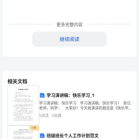
\n
第
更多完整内容
一
章
继续阅读
第三节保护地下通信电缆的措施
编
第四节文明施工保证措施
制
第十二章工程竣工验收管理与保修服务
第一节工程竣工验收管理
说
第二节工程服务与保修
第十三章民工工资保障措施
相关文档
明
附表一:拟投入本标段的主要施工设备表
第
附表二：拟配备本标段的试验和检测仪器设备表
学习演讲稿：快乐学习_1
附表三：劳动力计划表
一
学习演讲稿：快乐学习 学习演讲稿：快乐学习1 各位
附表四：计划开、竣工日期和施工进度网络图
老师、同学： 大家好！今天我演讲的题目是《快乐学
附表五：施工总平面图
习》。 荀子曾说：不登高山，不知天之高也；不临深
节
5
阅读
0
收藏
渊，不知地之厚也。” 我首先想和同学
附表六：临时用地表
编
付费
班级班长个人工作计划范文
制