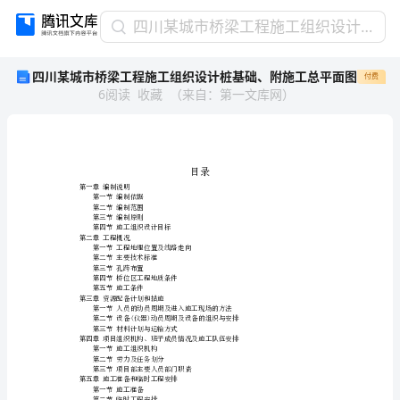
四
四川某城市桥梁工程施工组织设计桩基础、附施工总平面图
川
四川某城市桥梁工程施工组织设计桩基础、附施工总平面图
付费
某
6
阅读
收藏
（
来自
：
第一文库网
）
城
市
桥
梁
工
目录
程
第一章编制说明
第一节编制依据
施
第二节编制范围
第三节编制原则