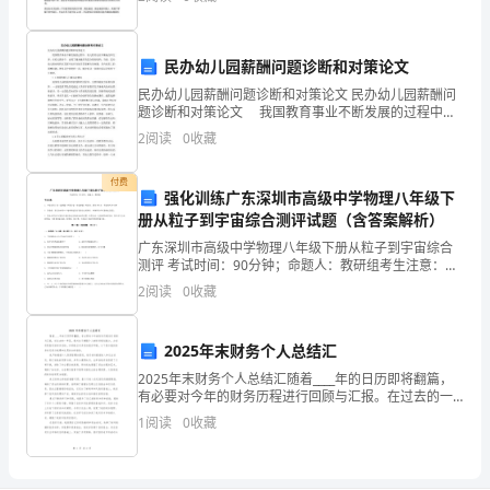
编
的，人来到世界上总有点意义吧，要使人家因你的生活
更美好。我想
制
民办幼儿园薪酬问题诊断和对策论文
原
民办幼儿园薪酬问题诊断和对策论文 民办幼儿园薪酬问
则
题诊断和对策论文 我国教育事业不断发展的过程中，
幼儿教育也在不断地改革完善，在幼儿教育中，出现了
2
阅读
0
收藏
越来越多的民办教育机构。当前，民办幼儿教育机构在
第
发
付费
四
强化训练广东深圳市高级中学物理八年级下
册从粒子到宇宙综合测评试题（含答案解析）
节
广东深圳市高级中学物理八年级下册从粒子到宇宙综合
施
测评 考试时间：90分钟；命题人：教研组考生注意：
1、本卷分第I卷（选择题）和第Ⅱ卷（非选择题）两部
2
阅读
0
收藏
分，满分100分，考试时间90分钟2、答卷前，考生务
工
组
2025年末财务个人总结汇
织
2025年末财务个人总结汇随着____年的日历即将翻篇，
有必要对今年的财务历程进行回顾与汇报。在过去的一
年里，我专注于增强个人的财务规划能力，力求实现既
设
1
阅读
0
收藏
定的财务目标，并积极应对多变的经济环境。以下是对
计