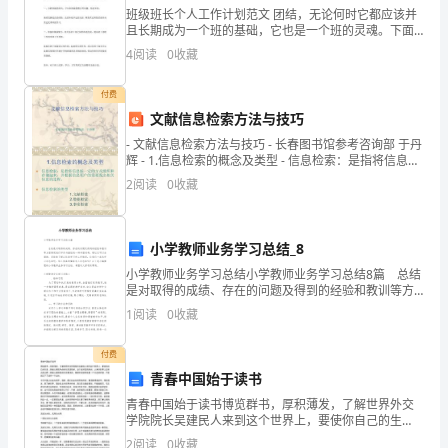
班级班长个人工作计划范文 团结，无论何时它都应该并
依
且长期成为一个班的基础，它也是一个班的灵魂。下面
是给大家带来的班级班长个人工作计划范文，欢迎大家
4
阅读
0
收藏
据
阅读参考，我们一起来看看吧! 时间过得很快，转眼间一
年
第
付费
文献信息检索方法与技巧
二
- 文献信息检索方法与技巧 - 长春图书馆参考咨询部 于丹
辉 - 1.信息检索的概念及类型 - 信息检索：是指将信息按
节
一
2
阅读
0
收藏
编
制
小学教师业务学习总结_8
范
小学教师业务学习总结小学教师业务学习总结8篇 总结
是对取得的成绩、存在的问题及得到的经验和教训等方
围
面情况进行评价与描述的一种书面材料，通过它可以全
1
阅读
0
收藏
面地、系统地了解以往的学习和工作情况，让我们一起
第
付费
三
青春中国始于读书
青春中国始于读书博览群书，厚积薄发，了解世界外交
节
学院院长吴建民人来到这个世界上，要使你自己的生
活，要使人家因为你的生活更美好。这个追求是高尚
2
阅读
0
收藏