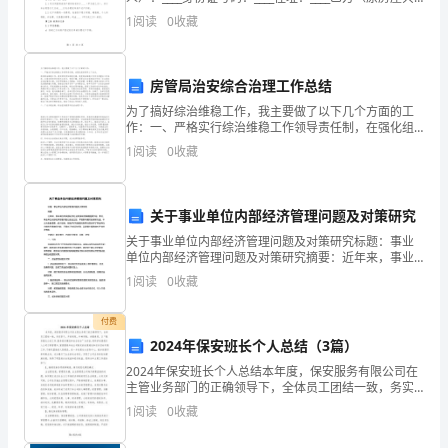
向
有权人，甲方配偶）：____身份证号码：____住址：____
1
阅读
0
收藏
鉴于甲乙双方因感情不合自愿离
大
家
房管局治安综合治理工作总结
汇
为了搞好综治维稳工作，我主要做了以下几个方面的工
作：一、严格实行综治维稳工作领导责任制，在强化组
报
织领导上下功夫。抓好综治维稳工作，落实领导责任制
1
阅读
0
收藏
是关键。我把综治维稳工作作为局重点工作来抓，以落
实领导责
我
的
关于事业单位内部经济管理问题及对策研究
关于事业单位内部经济管理问题及对策研究标题：事业
年
单位内部经济管理问题及对策研究摘要：近年来，事业
单位在我国经济社会发展中发挥着重要作用。然而，事
度
1
阅读
0
收藏
业单位内部经济管理问题也日益凸显，严重影响着其发
展和效益
个
付费
2024年保安班长个人总结（3篇）
人
2024年保安班长个人总结本年度，保安服务有限公司在
工
主管业务部门的正确领导下，全体员工团结一致，务实
苦干，开拓进取，外树形象，内强素质，以“服务服从公
1
阅读
0
收藏
安工作,服务经济建设和社会安全”为宗旨,将科学发展
作