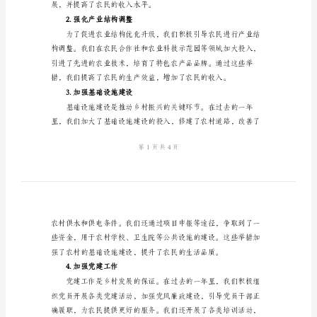
范
一、工作回顾
文
乡
长
年
到了如下几点：
度
1.打造乡村旅游品牌
个
人
工
作
总
展，并提高了农民的收入水平。
结