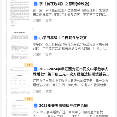
这
二、存在的问题
学《赢在规划》之感想[修改版]
个
第一篇：学《赢在规划》之感想学《赢在规划》之感想
来到妮薇雅学习的伙伴们都知道有一堂非常重要的课
激
程，那就是蒋校长的《赢在规划》，我自感觉我很幸
面：
2
阅读
0
收藏
运，因为我参加学习了这堂课，通过这三天的学习，使
动
我成长了不少
1.生态环境保护亟待加强
人
小学四年级上台自我介绍范文
心
小学四年级上台自我介绍范文自我介绍是向别人展示自
己的一个重要方式,直接关系到给别人的第一印象，以及
能否与陌生人建立关系、打开局面等。作为一名四年级
的
2
阅读
0
收藏
学生该怎么介绍自己?今天小编在这给大家整理了一些小
学四
时
付费
2023-2024学年江西九江市同文中学数学人
刻，
教版七年级下册二元一次方程组达标测试试卷
（含答案详解）
我
江西九江市同文中学数学人教版七年级下册二元一次方
善。
程组达标测试 考试时间：90分钟；命题人：教研组考生
注意：1、本卷分第I卷（选择题）和第Ⅱ卷（非选择题）
荣
2.农民收入增长不平衡问题
2
阅读
0
收藏
两部分，满分100分，考试时间90分钟2、答卷前
幸
付费
2025年夫妻离婚房产过户合同
地
2025年夫妻离婚房产过户合同甲方（原房屋所有权
人）：____身份证号码：____住址：____乙方（原房屋共