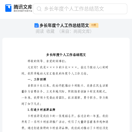
乡
乡长年度个人工作总结范文
长
乡长年度个人工作总结范文
付费
年
阅读
收藏
（
来自
：
尚阅文库
）
度
个
人
工
作
总
尊敬的领导、亲爱的同事们：
结