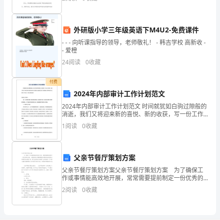
明
的报告，它会影响到我们在购房、租房等方面的信用评
分。因此
确
外研版小学三年级英语下M4U2-免费课件
而
- - - 向听课指导的领导，老师敬礼！ - 韩吉学校 高新收 -
- 爱橙
特
24
阅读
0
收藏
定
付费
的
2024年内部审计工作计划范文
用
2024年内部审计工作计划范文 时间就犹如白驹过隙般的
消逝，我们又将迎来新的喜悦、新的收获，写一份工作
途
安排，为接下来的工作做打算吧!说到写安排许多人都是
1
阅读
0
收藏
内心崩溃的状态吧!下面是我给大家带来的关于
和
接
父亲节餐厅策划方案
父亲节餐厅策划方案父亲节餐厅策划方案 为了确保工
受
作或事情能高效地开展，常常需要提前制定一份优秀的
方案，方案是综合考量事情或问题相关的因素后所制定
2
阅读
0
收藏
对
的书面计划。那么优秀的方案是什么样的呢？以下是小
编收
象，