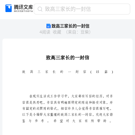
致
致高三家长的一封信
高
致高三家长的一封信
三
4
阅读
收藏
（
来自
：
豆柴
）
家
长
的
一
封
信
致