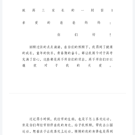
高
三
家
长
的
一
封
信
致
高
三
家
长