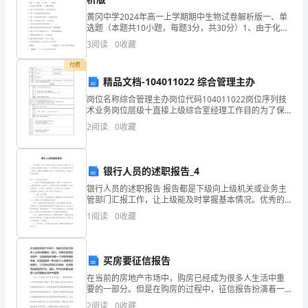
历，
黄冈中学2024年高一上学期期中生物试卷解析版一、单
对
选题（本题共10小题，每题3分，共30分）1、由于化肥
的大量使用和生活污水的大量排放，使得大量的N、P进
3
阅读
0
收藏
书
入河水和湖泊，导致河水和湖泊出现“水华”现象
付费
信
精品文档-104011022 综合管理主办
很
岗位名称综合管理主办岗位代码104011022岗位序列技
术业务岗位层级十直接上级综合室经理工作目的为了保
是
证市场经营部的正常运作，在综合室经理的指导下，负
2
阅读
0
收藏
责本部门日常综合事务、资源配置的管理工作。工作描
熟
悉
银行人员的述职报告_4
银行人员的述职报告 报告都是下级向上级机关或业务主
吧，
管部门汇报工作，让上级能及时掌握基本情况。优秀的
银行人员的述职报告是怎么写的？小编给大家整理了银
书
1
阅读
0
收藏
行人员的述职报告，希望对大家有所帮助。银行人
信
买房要征信报告
具
在当前的房地产市场中，购房已经成为很多人生活中重
有
要的一部分。但是在购房的过程中，征信报告扮演着一
个非常关键的角色。征信报告是一种记录个人信用状况
2
阅读
0
收藏