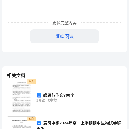
作
学
更多完整内容
习
继续阅读
中，
大
家
都
相关文档
有
付费
写
感恩节作文800字
信
3
阅读
0
收藏
的
经
付费
黄冈中学2024年高一上学期期中生物试卷解
析版