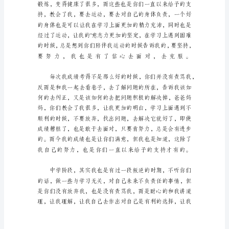
的
一
封
信
(15
篇)
在
现
实
生
活
或
工