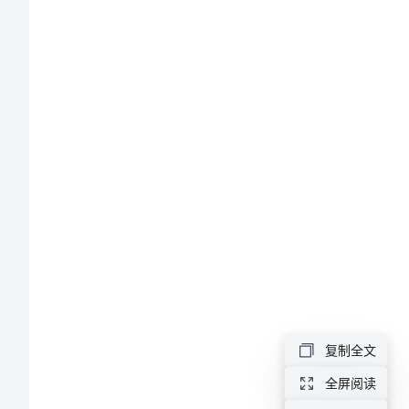
论》
考
研
笔
记
教
学
论
复制全文
与
全屏阅读