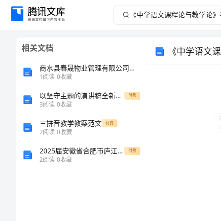
《中
学
相关文档
《中学语文课
语
商水县春晟物业管理有限公司介绍企业发展分析报告
文
1
阅读
0
收藏
以坚守主题的演讲稿全新汇总
课
付费
3
阅读
0
收藏
程
三拼音教学教案范文
付费
2
阅读
0
收藏
论
2025届安徽省合肥市庐江县高一生物上学期期末达标测试试题含解析
付费
2
阅读
0
收藏
与
教
学