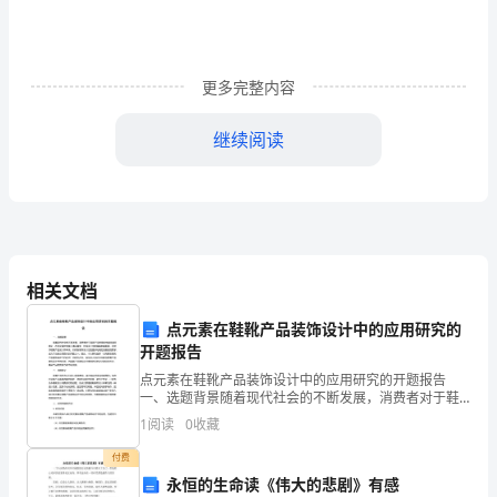
能
快
速
更多完整内容
默
继续阅读
读
三、理解感悟
课
文，
事划找词句，再在组内交流。
2．交流：
并
（1）动作描写
相关文档
通
点元素在鞋靴产品装饰设计中的应用研究的
开题报告
过
点元素在鞋靴产品装饰设计中的应用研究的开题报告
加
一、选题背景随着现代社会的不断发展，消费者对于鞋
④第二天，鲍叔牙还是悄悄地离去了。
靴产品的需求也越来越多样化，不仅仅是在功能上满足
1
阅读
0
收藏
（2）语言描写
小
需求，外观设计也变得越来越重要。而对于鞋靴产品设
计师来说，
付费
标
②鲍叔牙笑了笑，说：“没关系！没关系！”
永恒的生命读《伟大的悲剧》有感