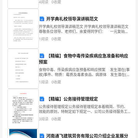
4
阅读
0
收藏
五、总结
溶质质量分数的简单计算。学习活动一：建立溶
了
来形容自己与好朋友之间亲密无间、彼此信任的关系。
解
开学典礼校领导演讲稿范文
开学典礼校领导演讲稿范文 开学典礼校领导演讲稿范文
和
尊敬各位领导、老师们，亲爱得同学们： 一元复始，
万象更新。在经过了一个平安、愉快、寒冷而富有诗意
积
1
阅读
0
收藏
的寒假，我们满怀着新的希望迎来了生机勃勃的20x
累
【精编】食物中毒传染疾病应急准备和响应
“形
预案
食物中毒、传染疾病应急预备和响应预案 发生潜在(事
影
故)事件、物质：霉质及毒素食品、病原体 发生潜在(事
故)事件场所：全体施工人群 发生潜在(事故)事件场所
不
1
阅读
0
收藏
装备器材：急救器材 应急打算：每年
离”
【精编】公务接待管理规定
等
公务接待管理规定公务接待管理规定本着精简、节约、
效能的原则，特制定如下规定一、公司公务接待服务工
形
作统一由综合管理部负责安排和协调管理.各部门由于业
3
阅读
0
收藏
务或公事需要公司接待，必须填写《接待审批表》，报
容
公
朋
河南通飞建筑劳务有限公司介绍企业发展分