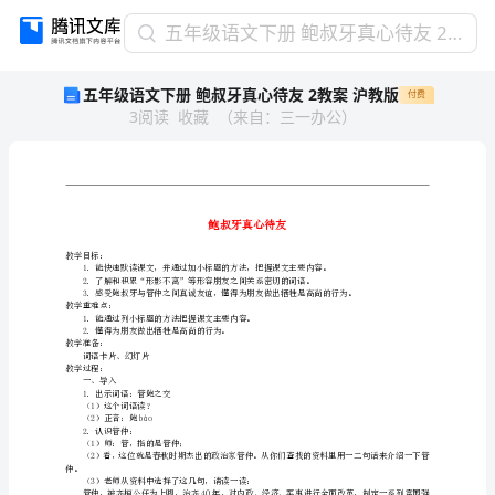
五
五年级语文下册 鲍叔牙真心待友 2教案 沪教版
年
五年级语文下册 鲍叔牙真心待友 2教案 沪教版
付费
级
3
阅读
收藏
（
来自
：
三一办公
）
语
文
下
册
鲍
叔
教学目标：
牙