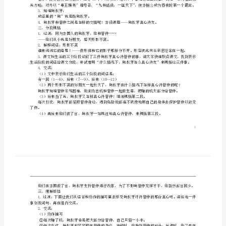
真
教学重难点：
心
1．能通过列小标题的方法把握课文主要内容。
2．懂得为朋友做出牺牲是高尚的行为。
待
教学准备：
词语卡片、幻灯片
友
教学过程：
一、导入
2
1．出示词语：管鲍之交
（1）这个词语读？
（2）正音：鲍bào
教
2．认识管仲：
（1）师：管，指的是管仲；
案
仲。
沪
（3）老师从资料中选择了这几句，请读一读：
教
3．知道鲍叔牙：
版
成语里的“鲍”就是指鲍叔牙。