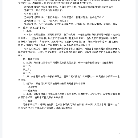
二、分段概括
鲍
1．过渡：同为齐国人的鲍叔牙，他和管仲……
叔
——他们从小就是好朋友，整天形影不离。
2．解释词语：形影不离
牙
真
心
4．交流：
（1）文中表示他们生活的三个阶段的词语是：
待
有一回（1—6）、后来（7—9）、后来（10—12）
友
教
学
了伤。
目
标：
1．