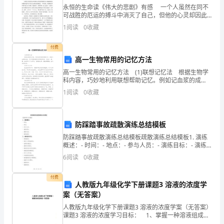
题
永恒的生命读《伟大的悲剧》有感 一个人虽然在同不
天，他会干出更大的事业。”
可战胜的厄运的搏斗中消灭了自己，但他的心灵却因此
3．小结：
的
变得无比高尚。所有这些在一切时代都是最伟大的悲
1
阅读
0
收藏
剧。 悲剧，总是让人落泪，让人感慨与惋惜，惋惜
的，
方
付费
法，
高一生物常用的记忆方法
高一生物常用的记忆方法 (1)联想记忆法 根据生物学
把
科内容，巧妙地利用联想帮助记忆。例如记血浆的成
分，可以和厨房里的食品联系起来，记住水、蛋、糖、
1
阅读
0
收藏
啊！
握
盐就可以了(水即水，蛋是蛋白质，糖指葡萄糖，盐代
四、复述三件事
课
第一件：
防踩踏事故疏散演练总结模板
文
第二件：
防踩踏事故疏散演练总结模板疏散演练总结模板1. 演练
第三件：
主
概述：- 时间：- 地点：- 参与人员：- 演练目标：- 演练
内容：- 演练流程：2. 演练效果评估：- 现场组织：- 组织
6
阅读
0
收藏
人员配备情况：- 指挥协
要
资助友。
付费
内
人教版九年级化学下册课题3 溶液的浓度学
——以身护友
案（无答案）
——辞官为友
容。
人教版九年级化学下册课题3 溶液的浓度学案（无答案）
2．
课题3 溶液的浓度学习目标： 1、掌握一种溶液组成的
内容列小标题，有助于把握文章的主要内容。
的表示方法-溶质的质量分数的概念及公式．2、能进行