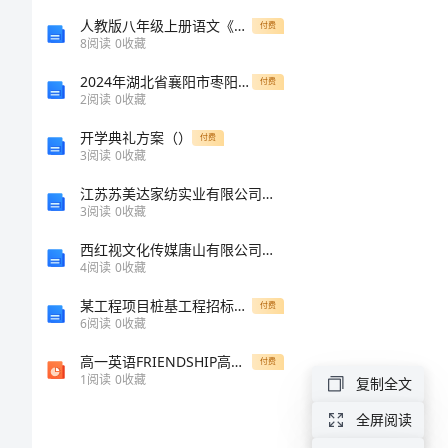
西
人教版八年级上册语文《背影》教学设计
付费
8
阅读
0
收藏
经
2024年湖北省襄阳市枣阳九年级化学上学期期末复习检测模拟试题含解析
开
付费
2
阅读
0
收藏
区
开学典礼方案（）
付费
大
3
阅读
0
收藏
坡
江苏苏美达家纺实业有限公司介绍企业发展分析报告
3
阅读
0
收藏
二
西红视文化传媒唐山有限公司介绍企业发展分析报告
期
4
阅读
0
收藏
标
某工程项目桩基工程招标文件
付费
6
阅读
0
收藏
准
高一英语FRIENDSHIP高中课件
厂
付费
1
阅读
0
收藏
复制全文
房
全屏阅读
项