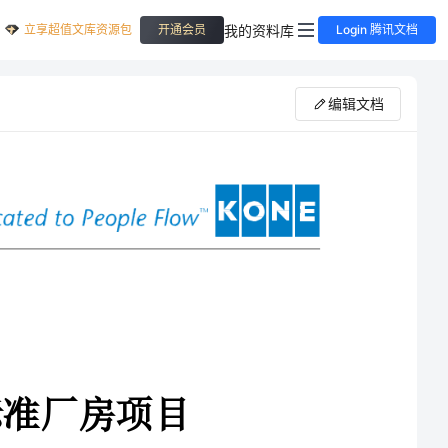
立享超值文库资源包
我的资料库
开通会员
Login 腾讯文档
编辑文档