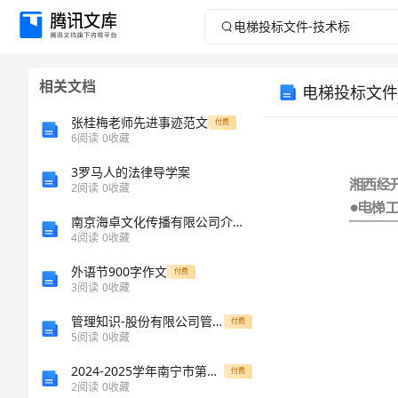
电
梯
相关文档
电梯投标文件
投
张桂梅老师先进事迹范文
付费
标
6
阅读
0
收藏
3罗马人的法律导学案
文
2
阅读
0
收藏
件-
南京海卓文化传播有限公司介绍企业发展分析报告
4
阅读
0
收藏
技
外语节900字作文
付费
3
阅读
0
收藏
术
管理知识-股份有限公司管理章程39页 精品
付费
标
5
阅读
0
收藏
2024-2025学年南宁市第二中学高一化学上册期末达标检测模拟试题含解析
付费
湘
2
阅读
0
收藏