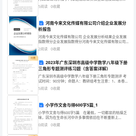
物
安全检测加固实验室工程(以下简称“桥梁实验室工程”)，
5
阅读
0
收藏
按照公司的总体部署，成立了“第三分公司”
综
河南今来文化传媒有限公司介绍企业发展分
合
析报告
检
河南今来文化传媒有限公司 企业发展分析结果企业发展
指数得分企业发展指数得分河南今来文化传媒有限公司
测
综合得分说明：企业发展指数根据企业规模、企业创
2
阅读
0
收藏
新、企业风险、企业活力四个维度对企业发展情况进行
试
评价。
付费
2023年广东深圳市高级中学数学八年级下册
卷
三角形专题测评练习题（含答案详解）
广东深圳市高级中学数学八年级下册三角形专题测评 考
（含
试时间：90分钟；命题人：教研组考生注意：1、本卷分
第I卷（选择题）和第Ⅱ卷（非选择题）两部分，满分100
答
5
阅读
0
收藏
分，考试时间90分钟2、答卷前，考生务必用0
案）
小学作文舍与得600字5篇_1
一、
小学作文舍与得600字5篇 在暑假，一切都显的枯燥乏
味，因为在生命长河中许多事情依旧在不断重新上
单
演。 但是一次搬家的经历给我平静的生活惊起了一丝
0
阅读
0
收藏
波澜。 旧家 我一出生就生活在旧家，我们一
选