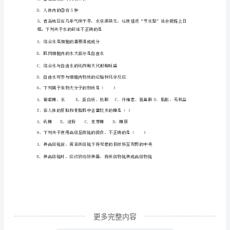
试
C．Ⅰ固醇、Ⅱ胆固醇、Ⅲ维生素D
D．Ⅰ抗体、Ⅱ蛋白质、Ⅲ胰岛素
生
3、下列关于细胞分化的叙述，正确的是
物
A．分化的细胞，其遗传物质会发生改变
综
合
检
测
试
卷
更多完整内容