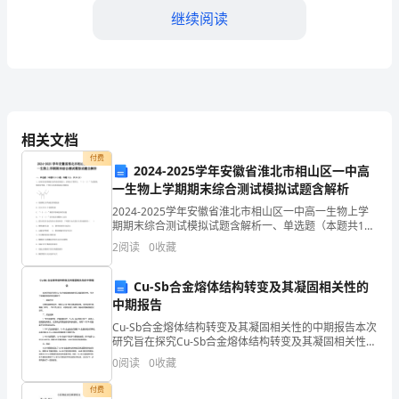
（含
继续阅读
答
案）
是
广
相关文档
西
付费
2024-2025学年安徽省淮北市相山区一中高
省
一生物上学期期末综合测试模拟试题含解析
2024-2025学年安徽省淮北市相山区一中高一生物上学
南
期期末综合测试模拟试题含解析一、单选题（本题共10
A．人体内的②只有一种
小题，每题3分，共30分）1、抗体是免疫细胞分泌的免
宁
2
阅读
0
收藏
疫球蛋白，结构如下图所示，“- S - S
B
市
Cu-Sb合金熔体结构转变及其凝固相关性的
中期报告
C．③在生物体中共有8种
2024
Cu-Sb合金熔体结构转变及其凝固相关性的中期报告本次
年
研究旨在探究Cu-Sb合金熔体结构转变及其凝固相关性。
D．人体内的③有5种
专注于中期报告的研究进展如下：一、实验方法：采用
0
阅读
0
收藏
高
高温差固溶法，制备Cu-Sb合金及其凝固试样
付费