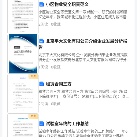
一
程。下列关于水的叙述不正确的是
小区物业安全职责范文
上
小区物业安全职责范文第一章 绪论一、研究的背景和意
A．结合水是细胞的重要组成成分
义近年来，我国城市化进程加快，小区住宅成为城市居
学
民居住的主要形式之一。随着城市规模的扩大和人口的
2
阅读
0
收藏
增加，小区物业的管理和服务工作变得日益重要，其中
B．肌肉细胞内的水大部分是自由水
物业安
期
北京平大文化有限公司介绍企业发展分析报
第
C．结合水与自由水的比例越大代谢越旺盛
告
一
北京平大文化有限公司 企业发展分析结果企业发展指数
D
得分企业发展指数得分北京平大文化有限公司综合得分
次
说明：企业发展指数根据企业规模、企业创新、企业风
1
阅读
0
收藏
6、下列属于生物大分子的物质是（）
险、企业活力四个维度对企业发展情况进行评价。该企
业的
诊
付费
租赁合同三方
断
租赁合同三方 租赁合同三方 第1篇 合同编号: 出租方(以
下简称甲方)： 身份证号： 承租方(以下简称乙方)： 身份
性
证号： 居间方(以下简称丙方)：xxx房地产
2
阅读
0
收藏
考
付费
试
试验室年终的工作总结
生
试验室年终的工作总结 试验室年终的工作总结1 __年6
月22日公司承接了汽车运输综合实验室工程及公路桥梁