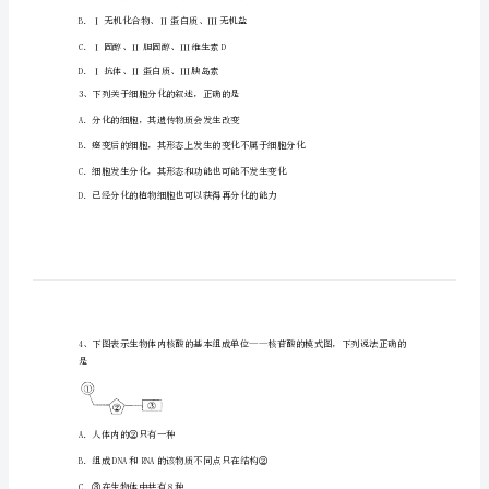
上
学
期
A．52，50B．2，50
第
C．52，52D．2，52
一
次
诊
断
性
A．Ⅰ脱氧核糖核酸、Ⅱ核糖核酸、Ⅲ核酸
B．Ⅰ无机化合物、Ⅱ蛋白质、Ⅲ无机盐
考