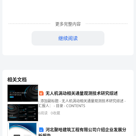
午
节
更多完整内容
吃
粽
继续阅读
子
文
化
内
相关文档
涵
无人机涡动相关通量观测技术研究综述
十
- 添加副标题 - 无人机涡动相关通量观测技术研究综述 -
汇报人： - 目录 - CONTENTS
分
6
阅读
0
收藏
丰
河北聚哈建筑工程有限公司介绍企业发展分
温馨的端午节礼物——花卉
富，
析报告