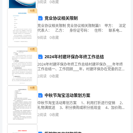
3
阅读
0
收藏
创新、企业风险、企业活力四个维度对企业发展情况进
样，
行评
谊，使相处更融洽。
付费
也
竞业协议相关限制
竞业协议相关限制 竞业协议相关限制篇1 甲方： 法定
实用的端午节礼物——生活用品
是
代表人： 乙方： 身份证号码： 住所： 联系电
话： 鉴于，上述甲乙双方于年月日签订了《劳动合同
9
阅读
0
收藏
三
书》，由甲乙双方依法建立了劳动关系。甲乙
里
付费
2024年村建环保办年终工作总结
不
2024年村建环保办年终工作总结村建环保办____年年终
工作总结一、工作回顾____年，村建环保办在党委的正确
同
领导下，经过全体干部的共同努力，全面完成了各项工
2
阅读
0
收藏
作任务。在新的一年里，我们紧密围绕党和政府
风，
付费
五
中秋节淘宝活动策划方案
里
中秋节淘宝活动筹划方案 1、利用打折进行促销 2、
礼物满就送 3、积分换购或积分抵现金 4、加价购
不
5、满就减 6、买就赠 这些促销活动都有自身的优
2
阅读
0
收藏
势，也有自身的缺点。
同