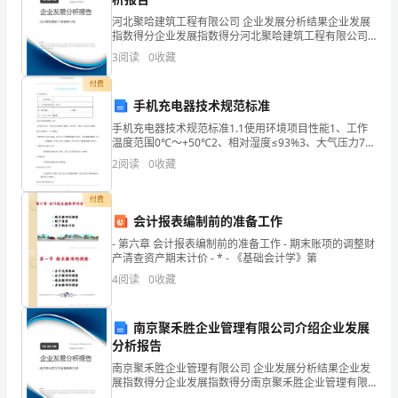
就
河北聚哈建筑工程有限公司 企业发展分析结果企业发展
指数得分企业发展指数得分河北聚哈建筑工程有限公司
像
综合得分说明：企业发展指数根据企业规模、企业创
3
阅读
0
收藏
新、企业风险、企业活力四个维度对企业发展情况进行
其
评价。
付费
手机充电器技术规范标准
他
手机充电器技术规范标准1.1使用环境项目性能1、工作
传
温度范围0℃～+50℃2、相对湿度≤93%3、大气压力70
～106kPa1.2充电器电源输入方式交流输入电压：供电电
2
阅读
0
收藏
统
压AC100～240V；最低电压
赠送外籍员工或是年轻时尚的员工。
节
付费
会计报表编制前的准备工作
日、
- 第六章 会计报表编制前的准备工作 - 期末账项的调整财
产清查资产期末计价 - * - 《基础会计学》第
民
4
阅读
0
收藏
间
习
南京聚禾胜企业管理有限公司介绍企业发展
分析报告
俗
南京聚禾胜企业管理有限公司 企业发展分析结果企业发
展指数得分企业发展指数得分南京聚禾胜企业管理有限
一
公司综合得分说明：企业发展指数根据企业规模、企业