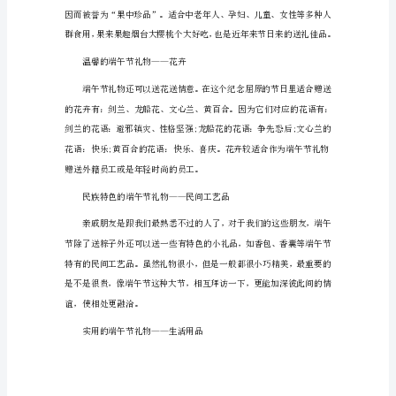
端
选。
午
节
吃
粽
子
的
文
最营养的端午节礼物——大樱桃
化
内
涵
端