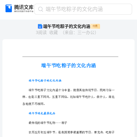
端
端午节吃粽子的文化内涵
午
端午节吃粽子的文化内涵
付费
节
3
阅读
收藏
（
来自
：
三一办公
）
吃
粽
子
的
文
化
内