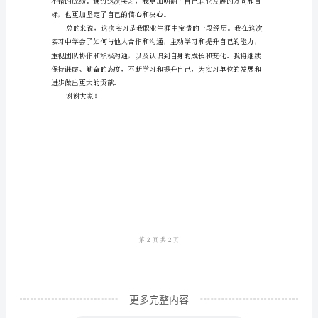
领
导、
老
师、
同
学
们：
大
家
好！
我
是
更多完整内容