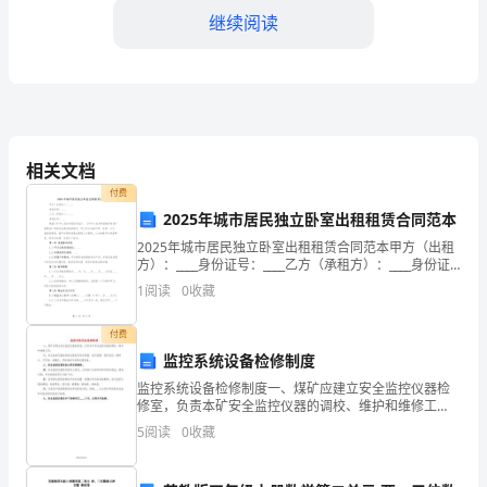
一
继续阅读
名
实
习
生，
相关文档
非
付费
2025年城市居民独立卧室出租租赁合同范本
常
2025年城市居民独立卧室出租租赁合同范本甲方（出租
荣
方）：____身份证号：____乙方（承租方）：____身份证
号：____根据《中华人民共和国合同法》、《中华人民共
1
阅读
0
收藏
和国城市房地产管理法》等相关法律
幸
付费
能
监控系统设备检修制度
有
监控系统设备检修制度一、煤矿应建立安全监控仪器检
修室，负责本矿安全监控仪器的调校、维护和维修工
机
标，也更加坚定了自己的信
作。二、安全监控仪器检修室应配备甲烷传感器、鉴定
5
阅读
0
收藏
装置、稳压电压。概率计、万用表、测量仪，甲烷校准
会
气体等仪器