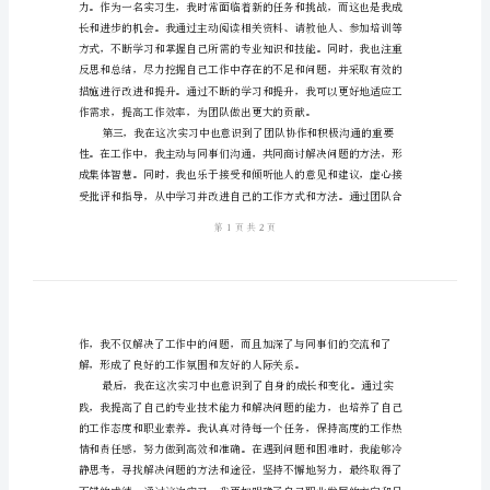
实
习
我鉴定，希望能得到大家的指导。
生
2024
实
习
自
我
鉴
定
尊
敬
的