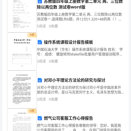
苏教版四年级上册数学第二单元 两、三位数
参
除以两位数 测试卷word版
加
苏教版四年级上册数学第二单元 两、三位数除以两位数
测试卷一.选择题(共6题，共12分)1.320÷48的商（ ）
2024
1280÷96的商。A.小于 B.等于 C.
5
阅读
0
收藏
年
进步做出更大的贡献。
付费
的
操作系统课程设计报告模板
谢谢大家！
中国石油大学（华东）操作系统课程设计报告 姓名： 学
实
号： 成绩： 螺旋矩阵Makefile批量用户管理驱动程序线
程实现进程实现NCURSE
3
阅读
0
收藏
习
工
对邓小平理论方法论的研究与探讨
作。
对邓小平理论方法论的研究与探讨邓小平是中国改革开
放的总设计师，是以马克思列宁主义、毛泽东思想为指
在
导，又具有鲜明时代特征的中国特色社会主义理论体系
2
阅读
0
收藏
的重要创立者之一，他的理论贡献对于当代中国的发展
这
具有重要
付费
次
燃气公司客服工作心得报告
实
燃气公司客服工作心得报告尊敬的领导：您好，我是我
公司客服部的员工___，自____今，在部门领导及同事的