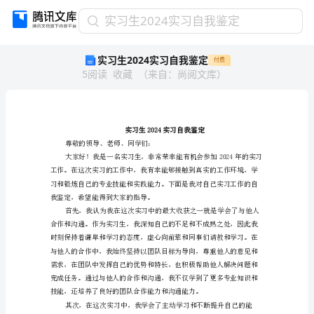
实
实习生2024实习自我鉴定
习
实习生2024实习自我鉴定
付费
生
5
阅读
收藏
（
来自
：
尚阅文库
）
2024
实
习
自
我
鉴
尊敬的领导、老师、同学们：
定