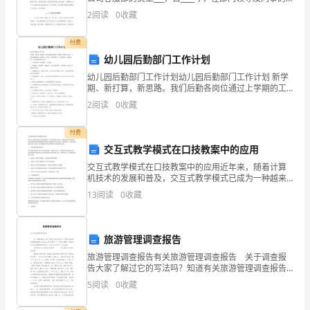
习
指导和帮助下，逐渐的融入了公司，融入了我们客户服
2
阅读
0
收藏
务部，掌握了客服人员的部分业务技能。现在，我就我
的
付费
工
幼儿园后勤部门工作计划
幼儿园后勤部门工作计划幼儿园后勤部门工作计划 新学
作
期、新打算，新思路。我们后勤各岗位通过上学期的工
作总结与反思。大家面对新的挑战，找差距，订目标，
中，
2
阅读
0
收藏
力求在新的一年、新的学期，有新的改变。以下是我们
的努
我
付费
交互式教学模式在口技教案中的应用
有
交互式教学模式在口技教案中的应用近年来，随着计算
幸
机技术的发展和普及，交互式教学模式已成为一种越来
越流行的教学模式。交互式教学的基本理念是通过互动
13
阅读
0
收藏
能
和合作来增强学生的学习效果。在语言教学中，交互式
教学模式
够
旅游管理调查报告
接
旅游管理调查报告有关旅游管理调查报告 关于调查报
告大家了解过它的写法吗？知道有关旅游管理调查报告
触
应该怎么样书写吗？以下是小编精心准备的有关旅游管
5
阅读
0
收藏
理调查报告，大家可以参考以下内容哦！ 旅游管理
到