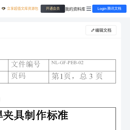
立享超值文库资源包
我的资料库
开通会员
Login 腾讯文档
编辑文档
NL-GF-PEB-02
13
第页，总页
备注