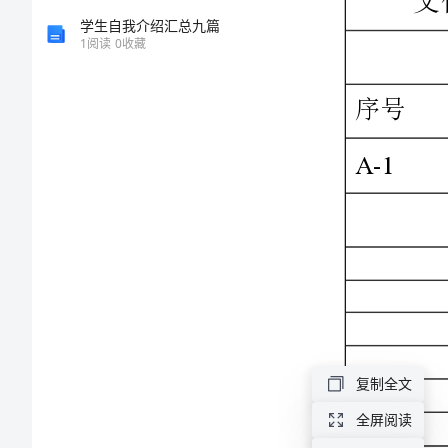
范
学生自我介绍汇总九篇
A-1
1
阅读
0
收藏
北
华
科
技
〔深
圳〕
文
发放部门
件
SMT
生产□
名
PE
部□
复制全文
称
DIP
全屏阅读
计划□