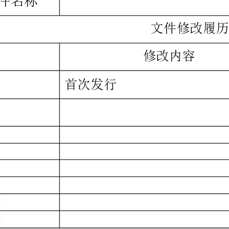
首次发行
品质部□
测试工程□
ME
部□
仓库□
DIP
□
行政□