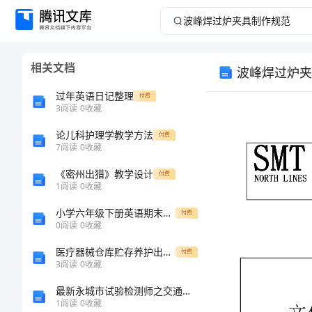
波
峰
相关文档
波峰焊过炉夹
焊
过年英语日记整理
付费
过
3
阅读
0
收藏
文件
论儿科护理学教学方法
炉
付费
版本
7
阅读
0
收藏
夹
《密州出猎》教学设计
付费
1
阅读
0
收藏
具
小学六年级下册英语期末模拟试卷
付费
0
阅读
0
收藏
制
文件名称
医疗器械仓库贮存养护出入库管理制
付费
作
3
阅读
0
收藏
最新永城市试验检测师之交通工程考试题库精品【夺冠】
规
序号
1
阅读
0
收藏