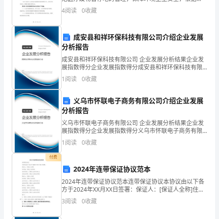
公
《中华人民共和国环境保护法》等相关法律法规，制定
主得到更加及时的服务。
4
阅读
0
收藏
本规定。第二条 医疗废物暂存地是指鉴定通过的地方或
司
设施
成安县和祥环保科技有限公司介绍企业发展
业
分析报告
务
成安县和祥环保科技有限公司 企业发展分析结果企业发
展指数得分企业发展指数得分成安县和祥环保科技有限
范
公司综合得分说明：企业发展指数根据企业规模、企业
1
阅读
0
收藏
创新、企业风险、企业活力四个维度对企业发展情况进
围
行评
义乌市怀联电子商务有限公司介绍企业发展
持
分析报告
义乌市怀联电子商务有限公司 企业发展分析结果企业发
续
展指数得分企业发展指数得分义乌市怀联电子商务有限
公司综合得分说明：企业发展指数根据企业规模、企业
扩
1
阅读
0
收藏
创新、企业风险、企业活力四个维度对企业发展情况进
行评
大，
付费
2024年连带保证协议范本
物
2024年连带保证协议范本连带保证协议本协议由以下各
方于2024年XX月XX日签署：保证人：[保证人全称]住所
业
地：[保证人住所地]法定代表人：[保证人法定代表人]身
3
阅读
0
收藏
份证号码：[保证人身份证号码]债权人
项