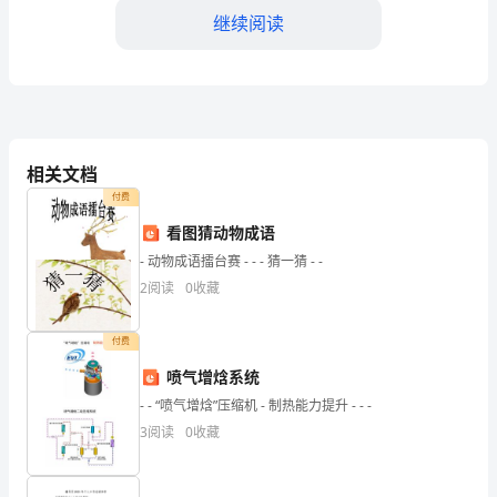
工
继续阅读
作
背
景：
本
服务不足之处，提升服务质量。
相关文档
年
三、工作挑战：
付费
度
看图猜动物成语
- 动物成语擂台赛 - - - 猜一猜 - -
是
2
阅读
0
收藏
小
区
付费
喷气增焓系统
物
- - “喷气增焓”压缩机 - 制热能力提升 - - -
业
3
阅读
0
收藏
管