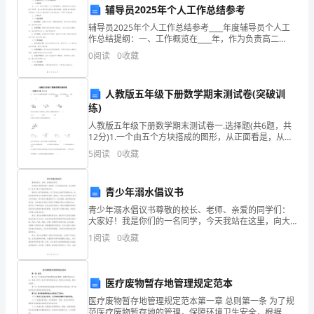
理
辅导员2025年个人工作总结参考
公
保系统稳定运行。
辅导员2025年个人工作总结参考____年度辅导员个人工
作总结提纲：一、工作概览在____年，作为负责高二
司
（5）班的辅导员，我秉持以学生为核心的工作原则，致
0
阅读
0
收藏
力于提升学生的综合素质和潜能。我积极参与学校
客
人教版五年级下册数学期末测试卷(突破训
服
练)
工
人教版五年级下册数学期末测试卷一.选择题(共6题，共
12分)1.一个由五个方块搭成的图形，从正面看是，从左
作
面看是，它是（ ）。A. B. C.2.分针从指向12到
5
阅读
0
收藏
的
和解决问题的能力。
青少年溺水倡议书
第
青少年溺水倡议书尊敬的校长、老师、亲爱的同学们：
四、工作展望：
五
大家好！我是你们的一名同学，今天我站在这里，向大
家发出一份关于青少年溺水的倡议书。溺水是一种可怕
1
阅读
0
收藏
的事故，它不仅会夺去我们年轻的生命，也会给家庭带
个
来无尽的
年
医疗废物暂存地管理规定范本
头，
医疗废物暂存地管理规定范本第一章 总则第一条 为了规
范医疗废物暂存地的管理，保障环境卫生安全，根据