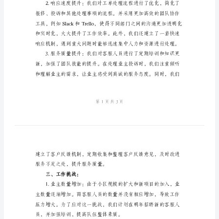
客
服
工
作
二、工作亮点：
总
结
2024
年
小
作改进。
区
物