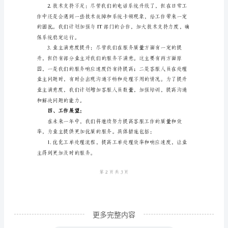
业
管
理
公
司
客
服
工
作
总
结
一、
更多完整内容