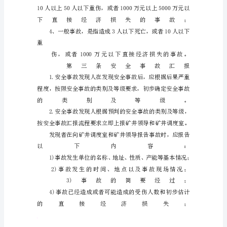
查
处
理
分
析
归
档
制
度
公
司
八
号