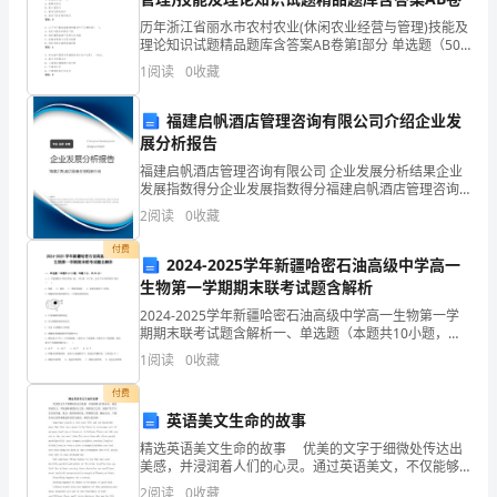
重
规
历年浙江省丽水市农村农业(休闲农业经营与管理)技能及
理论知识试题精品题库含答案AB卷第I部分 单选题（50
章
题）1. 昆虫的呼吸( )。A: 靠肺来进行B: 靠口器进行C: 靠
1
阅读
0
收藏
马氏管来进行D: 靠空
制
福建启帆酒店管理咨询有限公司介绍企业发
度
展分析报告
福建启帆酒店管理咨询有限公司 企业发展分析结果企业
发
发展指数得分企业发展指数得分福建启帆酒店管理咨询
有限公司综合得分说明：企业发展指数根据企业规模、
布
2
阅读
0
收藏
企业创新、企业风险、企业活力四个维度对企业发展情
况进
付费
通
2024-2025学年新疆哈密石油高级中学高一
生物第一学期期末联考试题含解析
知
2024-2025学年新疆哈密石油高级中学高一生物第一学
四
期期末联考试题含解析一、单选题（本题共10小题，每
题3分，共30分）1、2 个氨基酸分子缩合形成二肽，并
1
阅读
0
收藏
生成一分子水，这分子水中的氧原子来自（
棵
付费
树
英语美文生命的故事
煤
精选英语美文生命的故事 优美的文字于细微处传达出
美感，并浸润着人们的心灵。通过英语美文，不仅能够
感受语言之美，领悟语言之用，还能产生学习语言的兴
炭
2
阅读
0
收藏