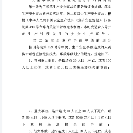
技
术
分
析
报
告
安
全
事
故
汇
报
调