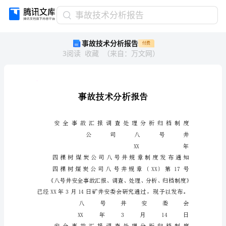
事
事故技术分析报告
故
事故技术分析报告
付费
技
3
阅读
收藏
（
来自
：
万文网
）
术
分
析
报
人
人
告
事
故