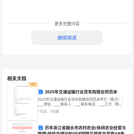
井
XX
更多完整内容
年
人
人
四
继续阅读
棵
树
煤
炭
相关文档
付费
公
2025年交通运输行业货车购销合同范本
司
2025年交通运输行业货车购销合同范本甲方（售方）：
____地址：____联系人：____联系电话：____乙方（购
八
方）：____地址：____联系人：____联系电话：____根据
1
阅读
0
收藏
《中华人民共和国合
号
历年浙江省丽水市农村农业(休闲农业经营与
井
管理)技能及理论知识试题精品题库含答案AB卷