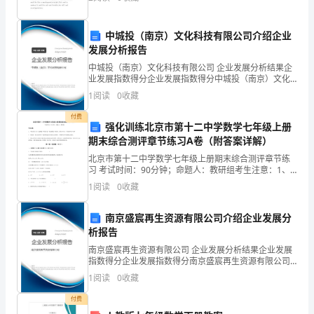
趣。度过一段美好的时光，即感悟生活，触动心灵。下
面是
公
中城投（南京）文化科技有限公司介绍企业
司
发展分析报告
八
中城投（南京）文化科技有限公司 企业发展分析结果企
业发展指数得分企业发展指数得分中城投（南京）文化
科技有限公司综合得分说明：企业发展指数根据企业规
号
1
阅读
0
收藏
模、企业创新、企业风险、企业活力四个维度对企业发
展情
井
付费
强化训练北京市第十二中学数学七年级上册
期末综合测评章节练习A卷（附答案详解）
规
北京市第十二中学数学七年级上册期末综合测评章节练
章
习 考试时间：90分钟；命题人：教研组考生注意：1、
本卷分第I卷（选择题）和第Ⅱ卷（非选择题）两部分，满
1
阅读
0
收藏
〔XX〕
分100分，考试时间90分钟2、答卷前，考生务必
第
南京盛宸再生资源有限公司介绍企业发展分
析报告
17
南京盛宸再生资源有限公司 企业发展分析结果企业发展
指数得分企业发展指数得分南京盛宸再生资源有限公司
号
综合得分说明：企业发展指数根据企业规模、企业创
1
阅读
0
收藏
新、企业风险、企业活力四个维度对企业发展情况进行
《八
评价。
付费