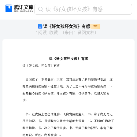
读
读《好女孩坏女孩》有感
《好
读《好女孩坏女孩》有感
付费
女
1
阅读
收藏
（
来自
：
贤阅文档
）
孩
坏
女
孩》
有
感
读《好女孩，坏女孩》有感
读