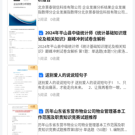
悟
北京景泰锐信科技有限公司 企业发展分析结果企业发展
和
指数得分企业发展指数得分北京景泰锐信科技有限公司
综合得分说明：企业发展指数根据企业规模、企业创
2
阅读
0
收藏
看
新、企业风险、企业活力四个维度对企业发展情况进行
评价。
我的人生启迪。
法，
2024年平山县中级统计师《统计基础知识理
论及相关知识》巅峰冲刺试卷含解析
这
2024年平山县中级统计师《统计基础知识理论及相关知
识》巅峰冲刺试卷含解析 第1题：单选题(本题1分)索洛
时
的经济增长模型认为( )是推动一国经济长期增长的源泉A.
1
阅读
0
收藏
农业劳动力向非农行业转移B.储蓄C.
最
付费
关
送别爱人的说说短句子
送别爱人的说说短句子 送别爱人的说说短句子1 1、只
键
有走出痛苦，才能走向未来。 2、让我再看你一眼，把
你的一颦一笑，一眉一眼，深深的刻在心间，因为你走
的
5
阅读
0
收藏
后，回忆将成为我唯一的消遣。 3、云轻轻，漫
模板,内容仅供参考
读
付费
历年山东省东营市物业公司物业管理基本工
后
作范围及职责知识竞赛试题推荐
历年山东省东营市物业公司物业管理基本工作范围及职
感
责知识竞赛试题推荐第I部分 单选题（50题）1. 编制房屋
附属设备设施计划零修预算步骤中,其他费用含( )。A: 直