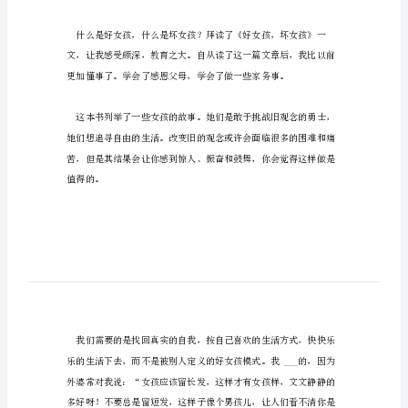
《好
女
孩
坏
女
读。
孩》
有
感
读
《好
的知识。所以，我酷爱读书。
女
孩，
坏