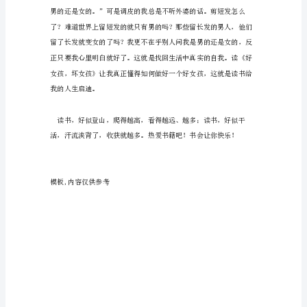
女
孩》
有
感
当
阅
读
了
值得的。
一
本
名
著
后，