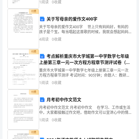
不
1
阅读
0
收藏
接费用B: 现场经费C: 企业管
能
付费
关于写母亲的爱作文400字
忘
关于写母亲的爱作文400字 世上只有妈妈好，有妈的
孩子是个宝。每当唱起这首歌的时候，我就会想起妈妈
了
对我的无私的爱。 记得有一次，我发了高烧，妈妈十
4
阅读
0
收藏
万火急地抱着我直奔医院。医院对我来说，就是一个
哦。
付费
为
考点解析重庆市大学城第一中学数学七年级
上册第三章一元一次方程方程章节测评试卷（含
了
答案解析）
重庆市大学城第一中学数学七年级上册第三章一元一次
方程方程章节测评 考试时间：90分钟；命题人：教研组
让
考生注意：1、本卷分第I卷（选择题）和第Ⅱ卷（非选择
1
阅读
0
收藏
题）两部分，满分100分，考试时间90分钟2、答
您
付费
不
月考初中作文范文
月考初中作文范文 月考初中作文 在学习、工作或生活
再
中，大家都接触过作文吧，借助作文可以宣泄心中的情
感，调节自己的心情。写起作文来就毫无头绪？以下是
1
阅读
0
收藏
为
收集的月考初中作文，欢迎大家借鉴与参考，希望对大
家
写
付费