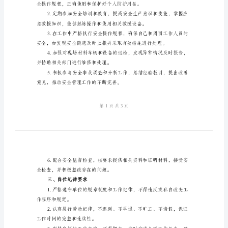
岗
位
责
任
制
正确佩戴和使用安全防护用品。
范
本
二、安全生产责任
掘
进
队