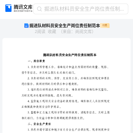
掘
掘进队材料员安全生产岗位责任制范本
进
掘进队材料员安全生产岗位责任制范本
付费
队
2
阅读
收藏
（
来自
：
尚阅文库
）
材
料
员
安
全
生
一、岗位职责
产