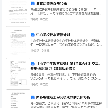
利。
事故赔偿协议书15篇
工
事故赔偿协议书15篇事故赔偿协议书15篇 篇1____年____
作，
月____日时分，甲方驾驶的与乙方驾驶的在路段发生相撞
导致，造成乙方受伤，车辆损害。经市公安局交通警察
2
阅读
0
收藏
间的关系，营造良好的工作氛围。
准
支队大队第号《认定书》认定：双方负
确
中心学校校本研修计划
统
他人，不从事与工作无关的活动。
中心学校校本研修计划中心学校校本研修计划 光阴迅
速，一眨眼就过去了，我们的工作又迈入新的阶段，是
计
四、岗位考核及奖惩制度
时候认真思考计划该如何写了。拟起计划来就毫无头
10
阅读
0
收藏
绪？下面是小编帮大家整理的中心学校校本研修计划，
和
供大
盘
【小学中学教育精选】第1章集合6课-交集、
并集-配套练习（苏教版必修1）
点
第6课 交集、并集分层训练：1、下列命题正确的是(
)A.Cu(CuP)={P} B.若M={1，，{2}}，则{2}MC. CRQ=Q
所
D.若N={1，2，3}，S={x|xN},则
5
阅读
0
收藏
需
材
内外墙抹灰工程劳务承包的合同模板
第一篇范文：合同编号：[填写合同编号]内外墙抹灰工程
料
劳务承包合同合同双方：甲方：[填写甲方全称]地址：