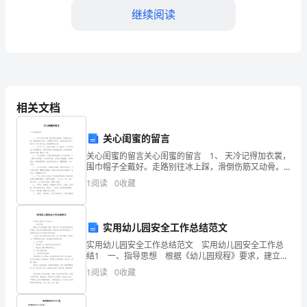
本
继续阅读
一、
岗
位
全检查，并积极整改存在的问题。
职
相关文档
三、岗位纪律要求
责
关心闺蜜的留言
1.
关心闺蜜的留言关心闺蜜的留言 1、 天冷记得加衣裳，
作程序和规定。
围巾帽子全戴好。走路别往冰上踩，滑倒伤筋又动骨。
负
小雪飘完大雪来，我写短信传关怀。祝你冬天有个好装
1
阅读
0
收藏
备，温温暖暖往前走！ 2、 天冷好个冬，细
责
工作时间的完整和连续性。
材
实用幼儿园安全工作总结范文
料
实用幼儿园安全工作总结范文 实用幼儿园安全工作总
结1 一、指导思想 根据《幼儿园规程》要求，建立关
保工作质量和效益。
于幼儿园各项安全防护制度，建立幼儿园接送制度，避
管
1
阅读
0
收藏
免发生各种意外事故，以加强对幼儿的安全教育为
理