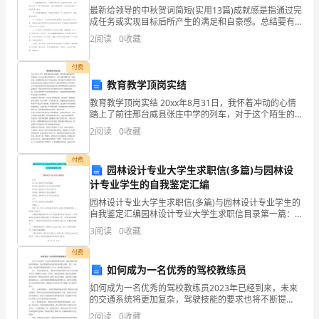
最新给领导的中秋贺词简短(实用13篇)成就感是指通过完
长
成任务或实现目标后所产生的满足和自豪感。总结要有
所得和启示，能够给读者带来思考和收获。范文中的例
2
阅读
0
收藏
的
子和观点可以丰富我们的思考和论述。给领导的中秋贺
词
土
付费
教育教学顶岗实结
壤
教育教学顶岗实结 20xx年8月31日，我怀着冲动的心情
踏上了前往邢台威县张庄中学的列车，对于这个陌生的
中
乡镇中学，心中充满了期待又有一丝的担忧。令我期待
2
阅读
0
收藏
的是张庄中学这底是的一所乡镇中学?那里的学生情况
国
付费
经
园林设计专业大学生求职信(多篇)与园林设
计专业学生的自我鉴定汇编
济
园林设计专业大学生求职信(多篇)与园林设计专业学生的
自我鉴定汇编园林设计专业大学生求职信目录第一篇：
增
园林设计求职信模板第二篇：园林设计专业大学生的自
3
阅读
0
收藏
我鉴定第三篇：园林设计大学生自我介绍第四篇：园林
长
设计
付费
所
如何成为一名优秀的驾校教练员
如何成为一名优秀的驾校教练员2023年已经到来，未来
依
的交通系统将更加复杂，驾驶技能的要求也将不断提
高，因此驾校教练员的角色将变得更加重要。那么，如
2
阅读
0
收藏