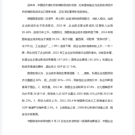
化
新
经
济
推进流通体制__。
成
长
的
土
壤-
方面“出招”。
供
给
侧
__