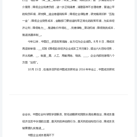
成
长
持企业加强内部管理创新。
的
土
壤
发
力
短板”作为2016年五个主要任务。
供
给
侧
优