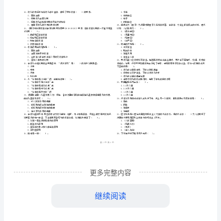
县
（区
）
合
姓
名
考证号
准
素
………
幼儿教师资格证考试《综合素质
幼儿）》全真模拟试卷
（
B
密
……….………
质
…
注意事项
：
封
………………
考
卷
1、
试时间：120分钟，本
满分为150分。
（幼
…
线
………………
请
卷
置
姓
考证
信息
2、
首先按要求在试
的指定位
填写您的
名、准
号等
…
儿）》
请仔
3、
内
……..………
………
全
不
………………
单选题(本大题共
小题
每小题
分
共
一、
29
，
2
，
58
…….
真
准
………………
答
…….
模
更多完整内容
题
……………
不正确的是()。
A.幼儿应该尊敬老师，不应该扰乱课堂
拟
B.教师应该爱护学生，不应该对幼儿动手
继续阅读
C.幼儿应该遵守课堂纪律