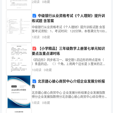
资
2
阅读
0
收藏
果。一、工作概述在过去的一年里，我承担了多个工作
岗位的职责
格
中级银行从业资格考试《个人理财》提升训
证
练试题 含答案
考
中级银行从业资格考试《个人理财》提升训练试题 含答
案考试须知：1、考试时间：120分钟，本卷满分为100
试
分。 2、请首先按要求在试卷的指定位置填写您的姓名、
1
阅读
0
收藏
准考证号等信息。 3、请仔细阅读各种题目的回
《综
【小学精品】三年级数学上册第七单元知识
A．面向全体
合
要点及重点课时练
B．促进幼儿全面发展
C．促进幼儿创新精神和实践能力的培养
《四边形》同步练习一、填空题1.四边形的特点是有（
素
）条直的边， （ ）个角。2.用两个边长是 3 厘米的正方
D．着眼于幼儿的终身可持续发展
形拼成一个长方形，这个长方形的长是（ ）厘米，宽是
10
阅读
0
收藏
质
（3.至少要（）厘米。）个完全相同的小正
点发展（）。
（幼
A.西部地区学前教育
北京疆心彼心商贸中心介绍企业发展分析报
B.边远地区学前教育
告
儿）》
C.城镇学前教育
北京疆心彼心商贸中心 企业发展分析结果企业发展指数
D.农村学前教育
得分企业发展指数得分北京疆心彼心商贸中心综合得分
全
说明：企业发展指数根据企业规模、企业创新、企业风
14、教育最崇高的理想是（）。
1
阅读
0
收藏
险、企业活力四个维度对企业发展情况进行评价。该企
真
A．面向全体
业的
B．全面实施素质教育