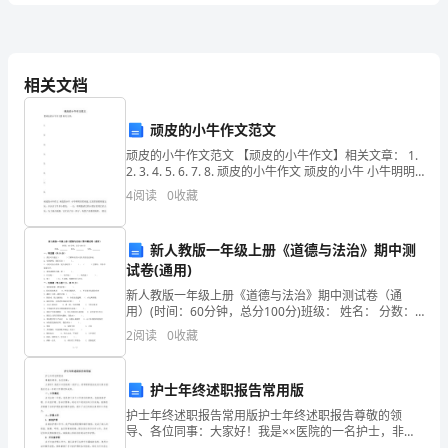
试
数字
很
趣
锻
考
数
2、找规律填
是一项
有
的活动，特别
炼观察和思
能力。下列选项中，填入
空
数字
9、33、（）
缺处的
卷
A.122
B.124
B
相关文档
C.126
D.128
卷
顽皮的小牛作文范文
行
3、下列不属于教育
政法规的文件
条例
A.《学位
》
顽皮的小牛作文范文 【顽皮的小牛作文】相关文章： 1.
含
2. 3. 4. 5. 6. 7. 8. 顽皮的小牛作文 顽皮的小牛 小牛明明
市
条例
B.《上海
学生伤害事故处理
》
非常顽皮，它经常到奶奶家去玩，并认识了许多小朋
励条例
4
阅读
0
收藏
C.《教学成果奖
》
友。 一天，明明邀请
行
行
答
D.《教育
政处罚暂
实施办法》
4、古人云：知之者不如好知者，好知者不如乐知者。这句话提
新人教版一年级上册《道德与法治》期中测
（）。
案
试卷(通用)
A．学生的人格养成
新人教版一年级上册《道德与法治》期中测试卷（通
验
B．学生的情感体
幼
用）(时间：60分钟，总分100分)班级： 姓名： 分数：
C．学生的习惯培养
一、填空题（共18分）1、我们可以通
2
阅读
0
收藏
备
D．学生的知识储
儿
费孝
研
化
他
化
5、
通在反思一生学术
究时，提出“文
自觉论”。
说：“生活在一定文
教
化
明
明
具
色
趋
文
有‘自知之
’，
白它的来历、形成的过程、所
有的特
和它发展的
向，自知之
护士年终述职报告常用版
化转
化
是为了加强文
型的自主能力，取得决定适应新环境、新时代文
师
护士年终述职报告常用版护士年终述职报告尊敬的领
导、各位同事：大家好！我是××医院的一名护士，非常
荣幸能在此向大家汇报我在过去一年的工作情况和成