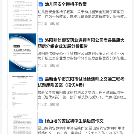
模
幼儿园安全搬椅子教案
C．让所有人都能够享有公平的受教育机会
D．重视人本身的发展
幼儿园安全搬椅子教案 关于幼儿园安全搬椅子教案范
拟
文 作为一名教师，就难以避免地要准备教案，编写教
案有利于我们科学、合理地支配课堂时间。那要怎么写
试
A.小班
7
阅读
0
收藏
好教案呢？下面是小编帮大家整理的关于幼儿园安全搬
B.中班
椅
卷
C.大班
洛阳鼎信御安药业连锁有限公司嵩县民康大
D.托儿班
B
药房介绍企业发展分析报告
卷
洛阳鼎信御安药业连锁有限公司嵩县民康大药房 企业发
A.“这本书不是小说书”真
展分析结果企业发展指数得分企业发展指数得分洛阳鼎
B.“这本书是英文词典”真
信御安药业连锁有限公司嵩县民康大药房综合得分说
含
2
阅读
0
收藏
C.“这本书是中文词典”真
明：企业发展指数根据企业规模、企业创新、企业风
险、企业
D.“这本书是历史书”假
答
最新金华市东阳市试验检测师之交通工程考
试题库附答案（培优A卷）
案
确认儿童有权享受（）。
A．成人同等水平的健康
最新金华市东阳市试验检测师之交通工程考试题库附答
注
案（培优A卷） 第一部分 单选题(50题) 1、气象检测器的
B．可达到的最高标准的健康
风速检测器的测量误差应小于()。A.±10%B.±8%C.
C．可达到的最低标准的健康
1
阅读
0
收藏
意
±5%D.±2%【答案】：C
D．社会平均水平的健康
事
绿山墙的安妮初中生读后感作文
项：
绿山墙的安妮初中生读后感作文 绿山墙的安妮初中生读
A.发挥一日生活的整体功能原则
后感作文 有志者，事竟成 “这怎么可能！这不可能！