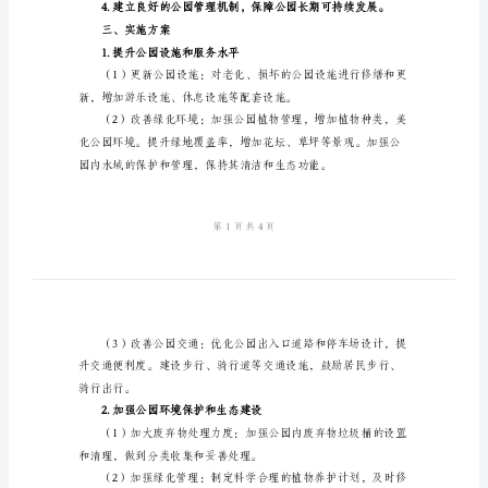
方
案
范
文
2024
二、目标定位
年
公
所；
园
创
建
文