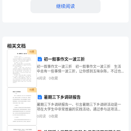
文
继续阅读
明
实
施
方
相关文档
骑行出行。
案
付费
初一叙事作文一波三折
2.加强公园环境保
范
初一叙事作文一波三折 初一叙事作文一波三折 生活
中总有一些事情一波三折，让你感到五味杂陈，不过也
文
正因为有这些事情的发生，我们的生活才会充满乐趣，
4
阅读
0
收藏
不单调不无趣。以下是第一范文网小编为大家整理的关
一、
和清理，做到分类收
于
付费
背
暑期三下乡调研报告
景
暑期三下乡调研报告一、引言暑期三下乡调研活动是一
项在大学生中非常普遍的实践活动，通过参与这项活
介
动，学生可以深入农村，了解农民的生活情况和发展需
0
阅读
0
收藏
求，同时为农村发展提供一些实质性的帮助和建议。本
文旨在总结
绍