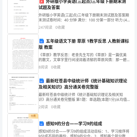
外研版小学英语(三起点)三年级下册期末测
随
试题及答案
着
外研版小学英语(三起点)三年级下册期末测试题及答案期
末测试卷时间：40 分钟 满分：100 分第一部分 听力 (40
城
分)一、听录音，选出你所听到的选项。(10分)1.A。
247
阅读
0
收藏
bedroom B。class
3.积极开展公园文化活动
市
五年级语文下册 草原 1教学反思 人教新课标
化
版 教案
《草原》教学反思：老舍先生写的《草原》是一篇优美
进
的散文，文章字里行间浸润着浓郁的草原风情：那一碧
千里的草原风光，那马上迎客、把酒联欢、依依话别的
8
阅读
0
收藏
程
动人情景，那纯朴、热情好客的蒙古族同胞，都令人难
以忘怀。
的
最新旺苍县中级统计师《统计基础知识理论
及相关知识》高分通关卷完整版
加
最新旺苍县中级统计师《统计基础知识理论及相关知
识》高分通关卷完整版 第1题：单选题(本题1分)从均值
快，
为μ，方差为σ2（有限）的任意一个总体中抽取样本容量
亲子关系，营造温馨的家庭氛围。
2
阅读
0
收藏
为n的样本，下列说法正确的是（）。A.当n充分大
人
付费
4.建立良好的公园管理机制
们
感知9的分合——学习9的组成
感知9的分合——学习9的组成活动目标：1、学习按序将
的
9分成不同的两份，感知9的分合。2、感知两个部分数之