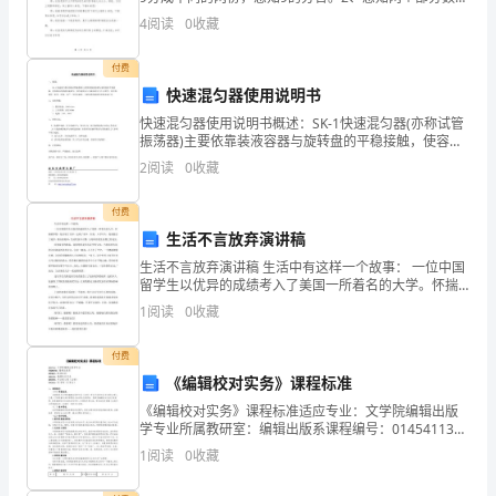
间的互补关系。活动重点：学习按序将9分成不同的两
生
4
阅读
0
收藏
份，感知9的分合。活动难点：感知两个部分数之间的
活
付费
快速混匀器使用说明书
节
快速混匀器使用说明书概述：SK-1快速混匀器(亦称试管
奏
振荡器)主要依靠装液容器与旋转盘的平稳接触，使容器
内的溶液快速混匀，混匀速度由人为施加的压力大小调
2
阅读
0
收藏
越
节，是生物、遗传、医学、环保、水产、生化实验室、
来
付费
生活不言放弃演讲稿
越
生活不言放弃演讲稿 生活中有这样一个故事： 一位中国
留学生以优异的成绩考入了美国一所着名的大学。怀揣
快，
着梦想，他告别了父母，远离了家乡。但是，入学不
1
阅读
0
收藏
久，他就提出了退学。理由很简单：生
生
付费
活
《编辑校对实务》课程标准
品
《编辑校对实务》课程标准适应专业：文学院编辑出版
学专业所属教研室：编辑出版系课程编号：01454113课
质
程名称：编辑校对实务课程类型：专业核心课（必修）
1
阅读
0
收藏
学时学分：32学时（2学分）一、课程概述（一）课
的