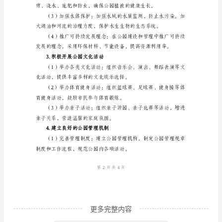
明
三、实施方案
实
1.提升公园设施和服务水平
施
方
案
范
文
____
年
公
园
创
建
更多完整内容