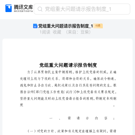
党
党组重大问题请示报告制度_1
组
党组重大问题请示报告制度_1
付费
重
1
阅读
收藏
（
来自
：
豆柴
）
大
问
题
请
示
报
告