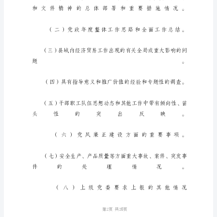
告
制
度
为
了
认
真
贯
彻
民
主
第1页
集