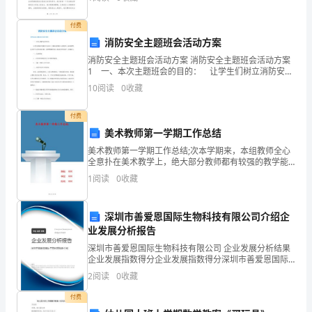
作为一所学校，校园安全是我们最为关注的事情之一。
局
因
付费
部
消防安全主题班会活动方案
和
消防安全主题班会活动方案 消防安全主题班会活动方案
1 一、本次主题班会的目的： 让学生们树立消防安全
全
意识，了解如何预防火灾的发生，如何报警，以及在火
10
阅读
0
收藏
灾中如何自救、互救等消防知识，提高学生的自护、自
局
付费
的
美术教师第一学期工作总结
第2页
美术教师第一学期工作总结;次本学期来，本组教师全心
关
全意扑在美术教学上，绝大部分教师都有较强的教学能
力，能很好地完成学校的各项教学目标。在平常的工作
系，
1
阅读
0
收藏
中每位教师的态度都是非常认真负责的，并能积极做好
各项教
确
深圳市善爱恩国际生物科技有限公司介绍企
保
业发展分析报告
深圳市善爱恩国际生物科技有限公司 企业发展分析结果
政
企业发展指数得分企业发展指数得分深圳市善爱恩国际
生物科技有限公司综合得分说明：企业发展指数根据企
令
2
阅读
0
收藏
业规模、企业创新、企业风险、企业活力四个维度对企
业发
付费
畅