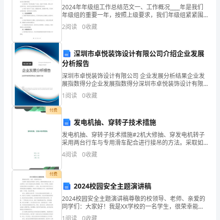
正
2024年年级组工作总结范文一、工作概况____年是我们
年级组的重要一年，按照上级要求，我们年级组紧紧围
确
绕学校的中心工作，以学生的全面发展为出发点和落脚
2
阅读
0
收藏
点，充分发挥年级组的优势，切实做好各项工作。二、
处
深圳市卓悦装饰设计有限公司介绍企业发展
理
分析报告
好
深圳市卓悦装饰设计有限公司 企业发展分析结果企业发
展指数得分企业发展指数得分深圳市卓悦装饰设计有限
上
公司综合得分说明：企业发展指数根据企业规模、企业
1
阅读
0
收藏
创新、企业风险、企业活力四个维度对企业发展情况进
级
行评
付费
发电机抽、穿转子技术措施
与
发电机抽、穿转子技术措施#2机大修抽、穿发电机转子
下
采用两台行车与专用滑车配合进行接吊的方法。采取如
下技术措施：1、铺设专用滑车轨道并用螺栓紧固与励磁
4
阅读
0
收藏
级
机基架上。2、用专用滑车支撑转子励端。3、在滑车配
重
的
付费
2024校园安全主题演讲稿
关
2024校园安全主题演讲稿尊敬的校领导、老师、亲爱的
同学们：大家好！我是XX学校的一名学生，很荣幸能够
系、
站在这里，为大家带来一份关于校园安全的主题演讲。
1
阅读
0
收藏