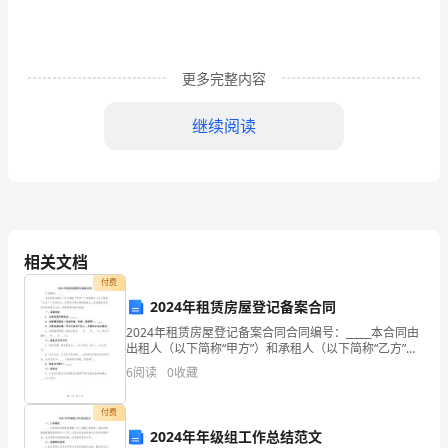
中
制
原
更多完整内容
则，
继续阅读
维
护
上
级
相关文档
党
付费
2024年租赁房屋登记备案合同
委
2024年租赁房屋登记备案合同合同编号：_____本合同由
的
出租人（以下简称“甲方”）和承租人（以下简称“乙方”）
共同订立，在双方平等自愿的基础上，依法确定并约定
6
阅读
0
收藏
各项权益与义务，承租房屋的相关事宜。一、
权
付费
威，
2024年年级组工作总结范文