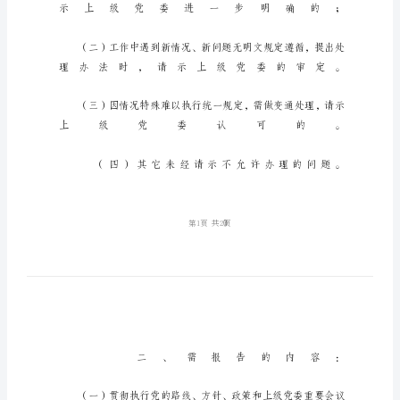
制
度
_1
党
组
重
大
问
题
请
示
报