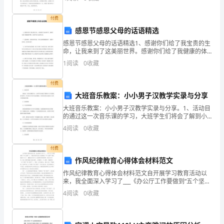
最近一段时间，由于我的个人原因，我没有能够充分地
其
完成我在
付费
原
感恩节感恩父母的话语精选
因。
感恩节感恩父母的话语精选1、感谢你们给了我宝贵的生
命，让我来到了这美丽世界。感谢你们给了我健康的体
我
魄，让我享受了这五彩生活。 2、爸爸妈妈，没有你们的
1
阅读
0
收藏
关爱，就不会有我的健康成长。我想对你们说：你们放
心
们
付费
一
大班音乐教案：小小男子汉教学实录与分享
大班音乐教案：小小男子汉教学实录与分享。1、活动目
旦
的通过这一次音乐课的学习，大班学生们将会了解到小
小子汉的故事与情节，学习唱小小男子汉这首歌曲，并
4
阅读
0
收藏
知
用音乐的方式展示小小男子汉的成长历程。2、活动准备
2.
其
付费
作风纪律教育心得体会材料范文
结
作风纪律教育心得体会材料范文自开展学习教育活动以
来，我全面深入学习了___《办公厅工作要做到“五个坚
果，
持”》、粟战书委员长的《忠诚践行“五个坚持”做坚强的
4
阅读
0
收藏
中办人》、★副省长到厅办公室调研讲话精神等，联系
只
要