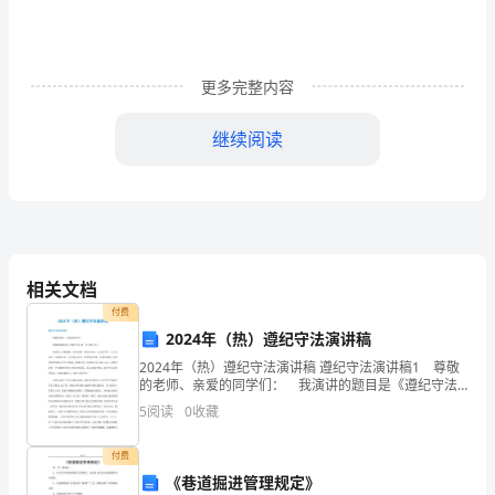
1、
查
更多完整内容
原
继续阅读
因
俗
语
相关文档
“无
付费
法）
2024年（热）遵纪守法演讲稿
因
2024年（热）遵纪守法演讲稿 遵纪守法演讲稿1 尊敬
的老师、亲爱的同学们： 我演讲的题目是《遵纪守法,
不
做一名合格公民》 俗话说：没有规矩，不成方圆。国
5
阅读
0
收藏
无法不治，民无法不立。人人守法纪，凡事依法
成
付费
果”，
《巷道掘进管理规定》