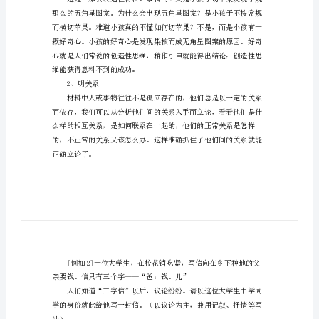
法
举
隅
立文章的观点。
2
材
料
议
论
五角星。
文
审
题