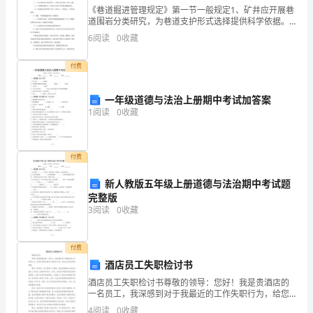
是
《巷道掘进管理规定》第一节一般规定1、矿井应开展巷
道围岩分类研究，为巷道支护形式选择提供科学依据。
说
2、岩巷锚喷施工必须采用“锚-喷”工艺；煤巷应推广应用
6
阅读
0
收藏
锚杆支护。3、岩巷掘进应符合下列要求：（一）压风
任
付费
何
一年级道德与法治上册期中考试加答案
事
1
阅读
0
收藏
3、抓关键
物
的
付费
[1][2][3]
开
新人教版五年级上册道德与法治期中考试题
完整版
展
3
阅读
0
收藏
变
化
付费
酒店员工失职检讨书
都
酒店员工失职检讨书尊敬的领导：您好！我是贵酒店的
一名员工，我深感到对于我最近的工作失职行为，给您
有
和贵酒店带来了困扰和不便，我在此向您深深地道歉。
4
阅读
0
收藏