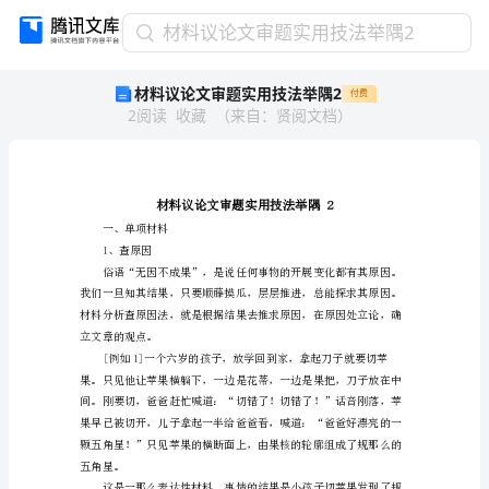
材
材料议论文审题实用技法举隅2
料
材料议论文审题实用技法举隅2
付费
议
2
阅读
收藏
（
来自
：
贤阅文档
）
论
文
审
题
实
用
一、单项材料
1、查原因
技