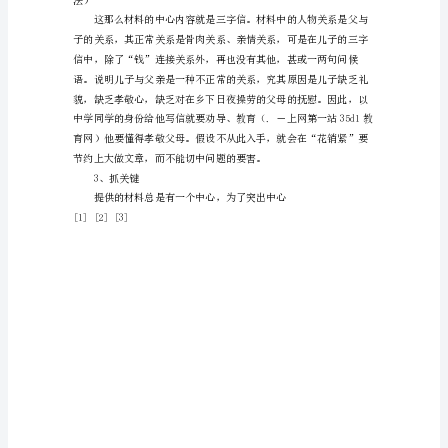
实
用
技
维能获得意料不到的成功。
法
举
2、明关系
隅
2
一、
单
正确立论了。
项
材
料