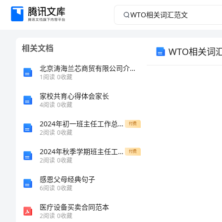
WTO
相
相关文档
WTO相关词
关
北京涛海兰芯商贸有限公司介绍企业发展分析报告
词
1
阅读
0
收藏
汇
家校共育心得体会家长
4
阅读
0
收藏
范
2024年初一班主任工作总结期末总结
付费
2
阅读
0
收藏
文
2024年秋季学期班主任工作总结
付费
2
阅读
0
收藏
WTO
感恩父母经典句子
相
6
阅读
0
收藏
关
医疗设备买卖合同范本
词
2
阅读
0
收藏
ofpaym