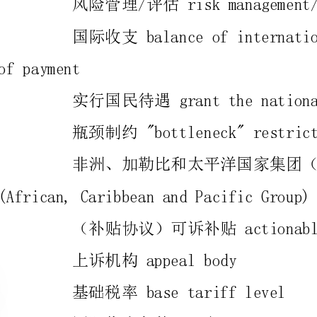
实行国民待遇grantthenationaltreatmentto
瓶颈制约"bottleneck"restrictions
非洲、加勒比和太平洋国家集团（洛美协定）ACP
(African,CaribbeanandPacificGroup)
（补贴协议）可诉补贴actionablesubsidy
上诉机构appealbody
基础税率basetarifflevel
国际收支条款BOP(Balance-of-payments)Provisions
既定日程built-inagenda
约束水平boundlevel
(欧盟）共同农业政策CommonAgriculturePolicy
规避circumvention