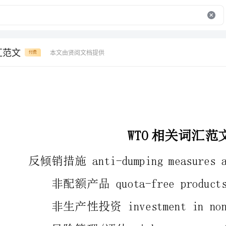
汇范文
本文由贤阅文档提供
付费
WTO相关词汇范文
反倾销措施anti-dumpingmeasuresagainst…
非配额产品quota-freeproducts
风险管理/评估riskmanagement/assessment
ent