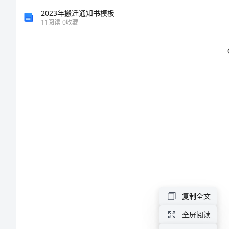
汇
2023年搬迁通知书模板
11
阅读
0
收藏
范
文
反
倾
销
措
施
anti-
dumping
复制全文
measures
全屏阅读
against…