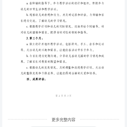
园
教
分享幼儿的学习成果和学习经历。
师
个
人
帮助他们克服困难和
工
三、工作计划：
作
1.第一个月：
计
划
个
人
工
更多完整内容
作