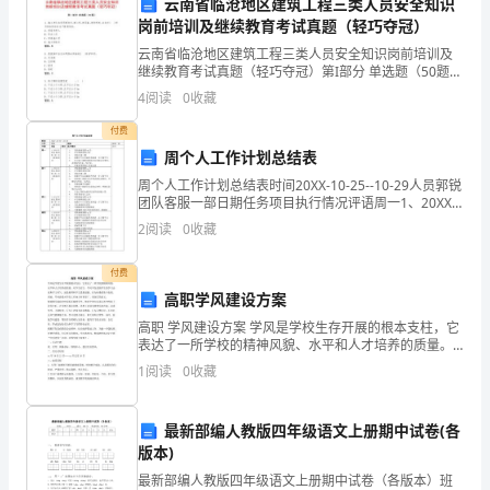
云南省临沧地区建筑工程三类人员安全知识
幼
岗前培训及继续教育考试真题（轻巧夺冠）
长进行交流，了解幼
云南省临沧地区建筑工程三类人员安全知识岗前培训及
儿
继续教育考试真题（轻巧夺冠）第I部分 单选题（50题）
1. 施工单位在采用新技术,新工艺,新设备,新材料时,应当
4
阅读
0
收藏
园
对( )进行相应的安全生产教育培训。
付费
进
周个人工作计划总结表
3.第三个月：
行
周个人工作计划总结表时间20XX-10-25--10-29人员郭锐
团队客服一部日期任务项目执行情况评语周一1、20XX
实
年省远程研修项目（湖南项目）登陆湖南客服qq号在甘
2
阅读
0
收藏
教网查找文章登陆甘肃三期根据PP
习，
付费
通
高职学风建设方案
高职 学风建设方案 学风是学校生存开展的根本支柱，它
过
果，了解家长对教育
表达了一所学校的精神风貌、水平和人才培养的质量。
对学生而言，学风不仅是指学生的学习态度和学习风
实
1
阅读
0
收藏
气，还是教师和学生思想道德、行为标准的集中表现。
因此，
习
最新部编人教版四年级语文上册期中试卷(各
给
版本)
四、成果评估：
最新部编人教版四年级语文上册期中试卷（各版本）班