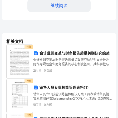
计
继续阅读
划
一、
背
好的工作关系。
相关文档
景
付费
及
会计准则变革与财务报告质量关联研究综述
力等，为后续的工作做好准备。
目
会计准则变革与财务报告质量关联研究综述引言会计准
则作为规范企业财务报告的核心制度基础，其科学性与
适用性直接影响财务信息的可靠性、可比性与透明度。
标：
2
阅读
0
收藏
在资本市场日益依赖财务数据进行决策的背景下，财务
报告质量
2024
付费
2.第二个月：
年
销售人员专业技能管理表格(1)
销售人员专业技能训练整体解决方案工具表单销售员销
我
售素质测评表Salesmanship含义有／无改进计划S微笑
与表达的能力有□ 无□A行动快速的能力有□ 无□L聆听
5
阅读
0
收藏
将
的能力有□ 无□E自我教育与精进
幼儿的日常生活和教学活动。
在
付费