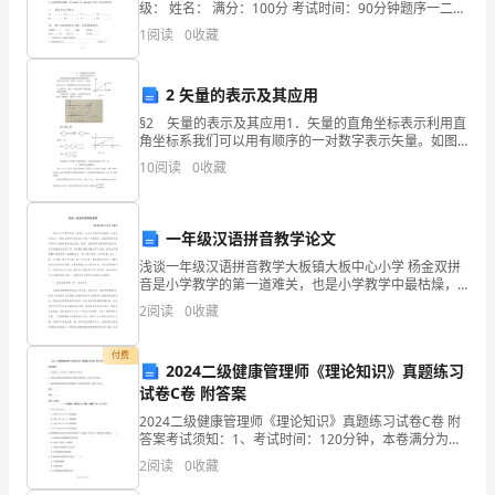
予
级： 姓名： 满分：100分 考试时间：90分钟题序一二三
四五六七八九总分得分一、 看拼音写词语。 bān jí yí
幼
1
阅读
0
收藏
儿
2 矢量的表示及其应用
全
§2 矢量的表示及其应用1．矢量的直角坐标表示利用直
角坐标系我们可以用有顺序的一对数字表示矢量。如图5
面
－12所示，引进坐标系oxy后，矢量就可以用它的终点坐
10
阅读
0
收藏
标（x,y)来表示。这样。矢量运算就可以通过
的
关
一年级汉语拼音教学论文
爱
浅谈一年级汉语拼音教学大板镇大板中心小学 杨金双拼
音是小学教学的第一道难关，也是小学教学中最枯燥，
乏味的内容之一。再加上教学对象是刚入学的一年级新
与
2
阅读
0
收藏
生，这就使得原本就不吸引人的拼音教学难上加难。然
而，拼
教
付费
2024二级健康管理师《理论知识》真题练习
育，
试卷C卷 附答案
培
2024二级健康管理师《理论知识》真题练习试卷C卷 附
答案考试须知：1、考试时间：120分钟，本卷满分为
100分。 2、请首先按要求在试卷的指定位置填写您的姓
养
2
阅读
0
收藏
名、准考证号等信息。 3、请仔细阅读各种题