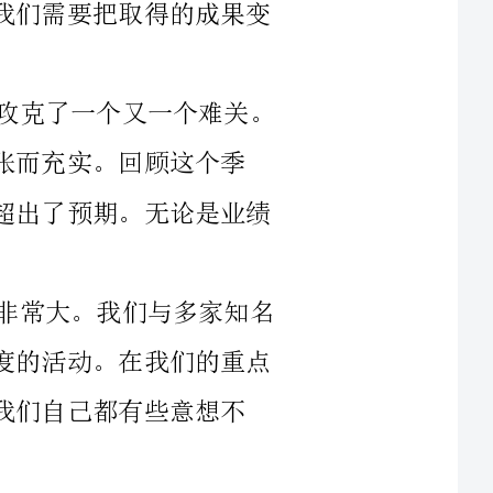
回顾这个季
度，我们不仅完成了计划中的目标，而且还超出了预期。无论是业绩
其中，我们对于品牌推广的投入可谓是非常大。我们与多家知名
媒体合作，推出了一系列旨在增强品牌知名度的活动。在我们的重点
有些意想不
另一方面，我们也加强了团队的建设和管理。通过组织团队成员
参加各种培训和沟通会议，我们不仅提高了员工的专业能力，还增强
了团队的凝聚力和协作效率。在这种氛围下，大家齐心协力，不断创
当然，每个成功的季度都有一个良好的计划作为基石。我们已经