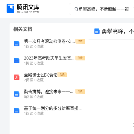
勇
攀
相关文档
勇攀高峰，不
高
第一次月考滚动检测卷-安徽合肥市庐江县二中数学七年级上册期中综合测评章节测评练习题
付费
峰，
1
阅读
0
收藏
2023年高考励志学生发言讲话稿
不
付费
1
阅读
0
收藏
断
圣殿骑士团兴衰论
付费
2
阅读
0
收藏
超
勤奋拼搏，迎接未来——高三学期成长之路
付费
0
阅读
0
收藏
越
基于统一划分的多分辨率直接体绘制方法的任务书
——
1
阅读
0
收藏
第