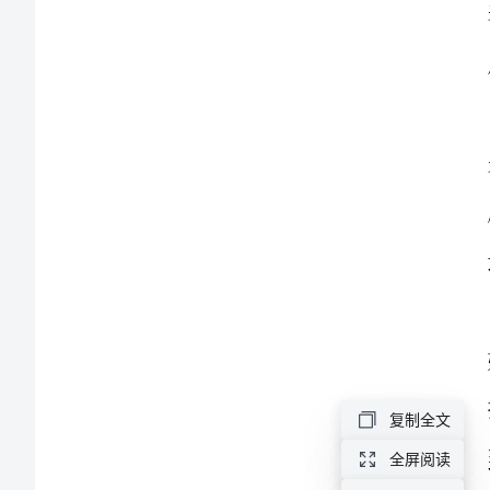
一
季
度
工
作
到。
回
顾，
第
复制全文
二
全屏阅读
季