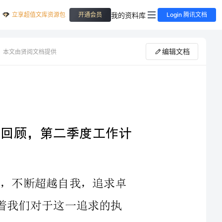
立享超值文库资源包
我的资料库
开通会员
Login 腾讯文档
编辑文档
本文由贤阅文档提供
勇攀高峰，不断超越——第一季度工作回顾，第二季度工作计
2023年，一直以来，我们都在勇攀高峰，不断超越自我，追求卓
越。而第一季度的工作成果也在无言中诠释着我们对于这一追求的执
着。回顾过去，收获满满，但更重要的是，我们需要把取得的成果变
第一季度的工作，我们历尽千辛万苦，攻克了一个又一个难关。