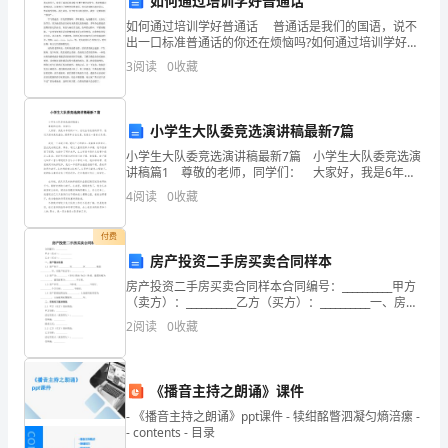
如何通过培训学好普通话
元
巩
如何通过培训学好普通话 普通话是我们的国语，说不
72.handing
出一口标准普通话的你还在烦恼吗?如何通过培训学好普
固
通话呢?下面为大家解答一下，欢迎阅读参考! 在中，
3
阅读
0
收藏
73.owner
提
让我感触最深的是学好普通话并不是一件容易的事
高
74.having
学
小学生大队委竞选演讲稿最新7篇
校:
小学生大队委竞选演讲稿最新7篇 小学生大队委竞选演
___________
讲稿篇1 尊敬的老师，同学们： 大家好，我是6年级
的××。在这金秋收获的季节，我们又迎来竞选盛会。很
姓
4
阅读
0
收藏
荣幸站在这里，竞选这一届的大队委。
名：
____________
付费
房产投资二手房买卖合同样本
班
级：
房产投资二手房买卖合同样本合同编号：__________甲方
（卖方）：__________乙方（买方）：__________一、房产
____________
基本信息1.1 房产位于__________市__________区
2
阅读
0
收藏
考
号：
____________
《播音主持之朗诵》课件
―fcourseIcan.
- 《播音主持之朗诵》ppt课件 - 犊绀酩瞥泗凝匀熵涪瘰 -
A.
- contents - 目录
B.imagine