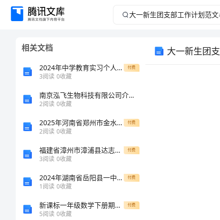
大
一
相关文档
大一新生团支
新
2024年中学教育实习个人工作总结
付费
生
3
阅读
0
收藏
南京泓飞生物科技有限公司介绍企业发展分析报告
团
2
阅读
0
收藏
支
2025年河南省郑州市金水区为民中学七年级数学第一学期期中综合测试试题含解析
付费
2
阅读
0
收藏
部
福建省漳州市漳浦县达志中学2024年高一上学期第一次月考生物试题（含答案）
付费
3
阅读
0
收藏
工
2024年湖南省岳阳县一中高一上学期期中考试化学全真模拟试卷解析版
付费
作
1
阅读
0
收藏
新课标一年级数学下册期末试卷及答案必考题
付费
计
5
阅读
0
收藏