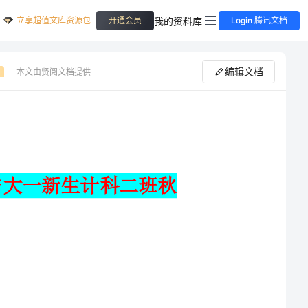
立享超值文库资源包
我的资料库
开通会员
Login 腾讯文档
编辑文档
本文由贤阅文档提供
大一新生团支部工作计划范文与大一新生计科二班秋