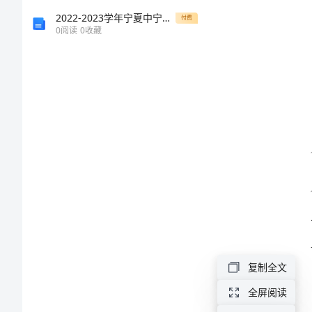
划
2022-2023学年宁夏中宁一中高三下学期第一次统一检测试题数学试题试卷
付费
0
阅读
0
收藏
范
文
与
大
一
新
生
复制全文
计
全屏阅读