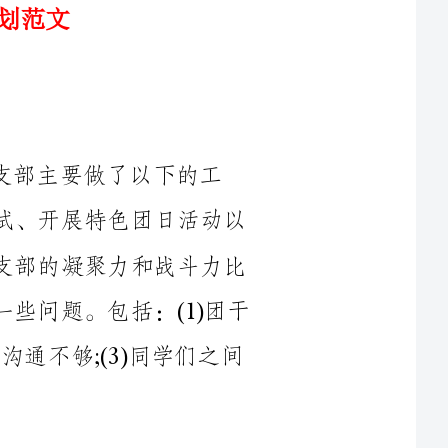
以下的工
作：团员户籍注册登记、开展团章学习和考试、开展特色团日活动以
及特色团日活动的评比等。在这些工作中，支部的凝聚力和战斗力比
之前有较大的加强，但支部建设依然存在着一些问题。包括：(1)团干
部不能很好地做到各施其职;(2)团干部之间的沟通不够;(3)同学们之间
地担任好团支书的重
任，带领支部不断向前奋进。为了更好地迎接新的挑战，更好地做好