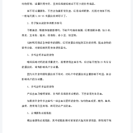
月
子
餐
月
子
餐
要
针
对
产
力，恢复肌肉弹性。
妇
的
不