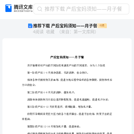
推
推荐下载 产后宝妈须知——月子餐
荐
推荐下载 产后宝妈须知——月子餐
付费
下
4
阅读
收藏
（
来自
：
第一文库网
）
载
产
后
宝
妈
须
知