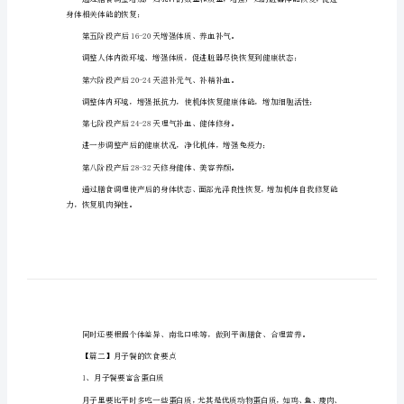
——
月
刀口的愈合；
子
餐
产
后
宝
常机能；
妈
须
知
身体相关体能的恢复；
——