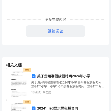
同
阶
段
更多完整内容
来
继续阅读
满
足
【篇二】月子餐的饮食要点
产
1、月子餐要富含蛋白质
妇
相关文档
的
付费
关于贵州寒假放假时间2024年小学
不
关于贵州寒假放假时间2024年小学 贵州寒假放假时间
2024年小学 小学1-6年级寒假放假时间：2024年1月
同
20日。 中小学寒假在家应做什么 可以写一份寒假计
13
阅读
0
收藏
划书，安排好每天的作息时间，当然
需
一般每天摄入90-95克蛋白质就可以了。
付费
求，
2024年led显示屏租赁合同
2、月子餐主副食种类要多样化