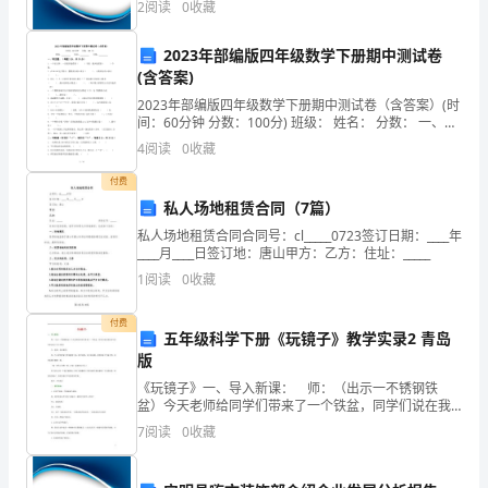
2
阅读
0
收藏
碎
展指数根据企业规模、企业创新、企业风险、企业活力
四个
词，
2023年部编版四年级数学下册期中测试卷
(含答案)
令
2023年部编版四年级数学下册期中测试卷（含答案）(时
间：60分钟 分数：100分) 班级： 姓名： 分数： 一、填
人
空题。（每题2
4
阅读
0
收藏
无
付费
法
私人场地租赁合同（7篇）
私人场地租赁合同合同号：cl_____0723签订日期：____年
标
____月____日签订地：唐山甲方：乙方：住址：_____
点。
1
阅读
0
收藏
她
付费
五年级科学下册《玩镜子》教学实录2 青岛
原
版
《玩镜子》一、导入新课： 师：（出示一不锈钢铁
来
盆）今天老师给同学们带来了一个铁盆，同学们说在我
们的生活中铁盆是干什么用的？ 生：洗菜、洗衣服
是
7
阅读
0
收藏
等。 师：今天老师把盆子带到课堂上来，既不洗菜，
也不洗
一