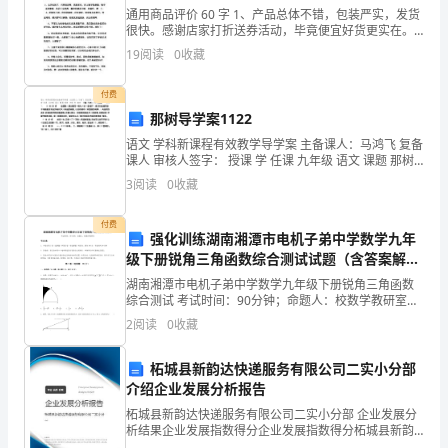
如
通用商品评价 60 字 1、产品总体不错，包装严实，发货
很快。感谢店家打折送券活动，毕竟便宜好货更实在。
醉。
希望店家多多优惠，及时通知老客户，促成回购。 2、感
19
阅读
0
收藏
觉物超所值服务态度是很好的，没什么挑剔的，全
而
付费
今，
那树导学案1122
只
语文 学科新课程有效教学导学案 主备课人：马鸿飞 复备
课人 审核人签字： 授课 学 任课 九年级 语文 课题 那树
年级 科 教师课型 课时 2 授课时间马鸿飞教 材 分 析这篇
剩
3
阅读
0
收藏
散文通过描写一棵大树长
下
付费
强化训练湖南湘潭市电机子弟中学数学九年
断
级下册锐角三角函数综合测试试题（含答案解
析）
牍
湖南湘潭市电机子弟中学数学九年级下册锐角三角函数
还不足于说明一切吗？
综合测试 考试时间：90分钟；命题人：校数学教研室考
生注意：1、本卷分第I卷（选择题）和第Ⅱ卷（非选择
残
2
阅读
0
收藏
题）两部分，满分100分，考试时间90分钟2、答卷
章，
柘城县新韵达快递服务有限公司二实小分部
介绍企业发展分析报告
散
柘城县新韵达快递服务有限公司二实小分部 企业发展分
句
析结果企业发展指数得分企业发展指数得分柘城县新韵
达快递服务有限公司二实小分部综合得分说明：企业发