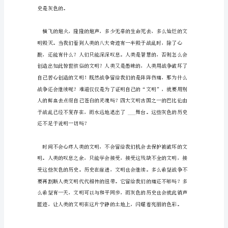
是
一
由于战争，这些历史是灰色的。
篇
美
文，
行
云
流
水
的
韵
律，