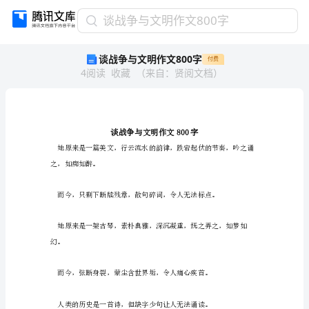
谈
谈战争与文明作文800字
战
谈战争与文明作文800字
付费
争
4
阅读
收藏
（
来自
：
贤阅文档
）
与
文
明
作
文
800
字
之，如痴如醉。