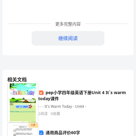
跌
宕
起
更多完整内容
伏
继续阅读
的
节
奏，
吟
相关文档
之
pep小学四年级英语下册Unit 4 It`s warm
诵
today课件
史是灰色的。
之，
- - - It's Warm Today - Unit4 -
2
阅读
0
收藏
如
付费
痴
通用商品评价60字