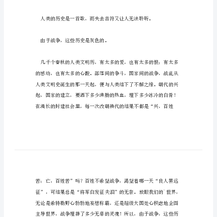
谈
战
争
与
文
幻。
明
作
文
800
字
她
原
来