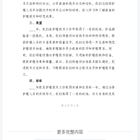
2.技术规范和标准
业
年
度
技
术
3.护理技术创新
工
作
总
结
报
告
一、
更多完整内容