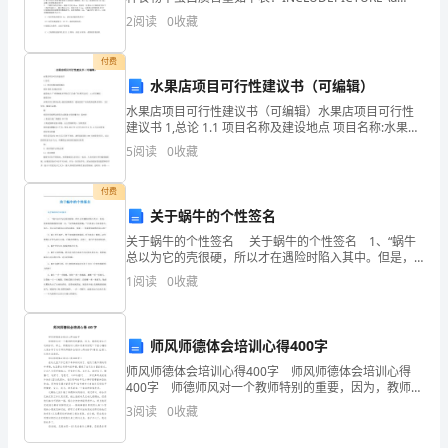
去
"C:\\Users\\31657\\AppData\\Local\\Tem
2
阅读
0
收藏
一
付费
年
水果店项目可行性建议书（可编辑）
中
水果店项目可行性建议书（可编辑）水果店项目可行性
建议书 1,总论 1.1 项目名称及建设地点 项目名称:水果店
项目 建设地点:广州增城松田学院后门日成广场(暂行试
取
5
阅读
0
收藏
点) 1.2项目概况 建设目标 该项目
得
付费
关于蜗牛的个性签名
了
关于蜗牛的个性签名 关于蜗牛的个性签名 1、“蜗牛
显
总以为它的壳很硬，所以才在遇险时陷入其中。但是，
其实那壳脆弱得不堪一击。”何怜幽柔弱低喃：“只要旁人
1
阅读
0
收藏
著
不故意攻击，那么，壳永远坚硬到足以挡风遮雨。
的
师风师德体会培训心得400字
成
师风师德体会培训心得400字 师风师德体会培训心得
400字 师德师风对一个教师特别的重要，因为，教师是
绩。
学生行动的标杆。那么，师德培训心得如何来写好呢？
3
阅读
0
收藏
下面小编给大家分享了关于师风师德体会培训心得
我