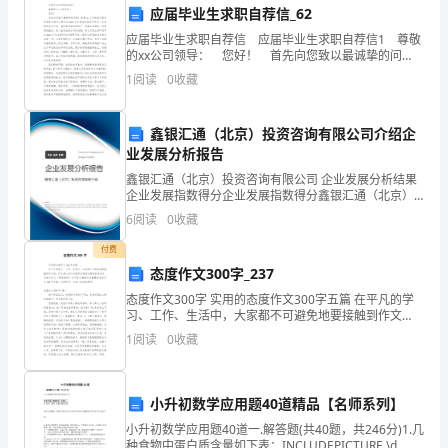
键
护理技术和研究成果。
应届毕业生求职自荐信_62
一
三、展望
应届毕业生求职自荐信 应届毕业生求职自荐信1 尊敬
的xx公司领导： 您好！ 首先向您致以最诚挚的问
年，
候！我是xx大学机械工程学院热能与动力工程专业20xx
1
阅读
0
收藏
年应届本科优秀毕业生。在此即将毕业
我
鑫银汇通（北京）投资咨询有限公司介绍企
们
业发展分析报告
医
鑫银汇通（北京）投资咨询有限公司 企业发展分析结果
企业发展指数得分企业发展指数得分鑫银汇通（北京）
院
投资咨询有限公司综合得分说明：企业发展指数根据企
6
阅读
0
收藏
业规模、企业创新、企业风险、企业活力四个维度对企
护
业发
付费
态度作文300字_237
理
态度作文300字 实用的态度作文300字五篇 在平凡的学
团
习、工作、生活中，大家都不可避免地要接触到作文
吧，作文是人们以书面形式表情达意的言语活动。还是
1
阅读
0
收藏
对作文一筹莫展吗？以下是小编帮大家整
队
力。
在
四、结语
小升初数学应用题40道精品【名师系列】
过
小升初数学应用题40道一.解答题(共40题，共246分)1.几
种食物中蛋白质含量如下表：INCLUDEPICTURE \d