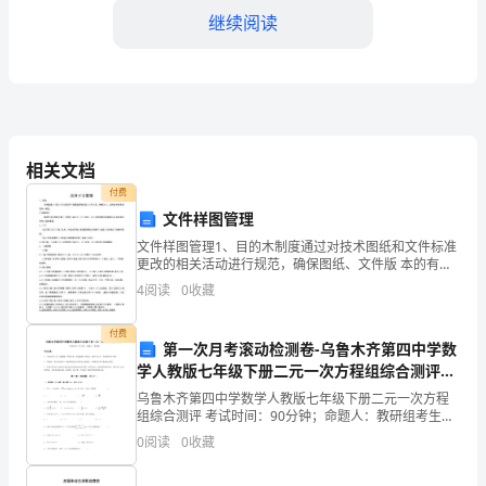
综
继续阅读
述
____
年
是
相关文档
护
付费
文件样图管理
理
和护理质量。
文件样图管理1、目的木制度通过对技术图纸和文件标准
专
更改的相关活动进行规范，确保图纸、文件版 本的有效
4.技术团队建设
性和一致性。2^适用范围适用于本公司技质部门对所有
4
阅读
0
收藏
业
产品图样、设计文件、工艺文件的底图和复制图以 及外
发
付费
第一次月考滚动检测卷-乌鲁木齐第四中学数
学人教版七年级下册二元一次方程组综合测评练
展
习题
乌鲁木齐第四中学数学人教版七年级下册二元一次方程
的
组综合测评 考试时间：90分钟；命题人：教研组考生注
意：1、本卷分第I卷（选择题）和第Ⅱ卷（非选择题）两
0
阅读
0
收藏
关
部分，满分100分，考试时间90分钟2、答卷前，