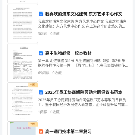
是
我喜欢的浦东文化建筑 东方艺术中心作文
根
我喜欢的浦东文化建筑 东方艺术中心作文 我喜欢的浦东
文化建筑：东方艺术中心作文 在上海这个历史悠久的国
据
际化大都市中,位于黄浦江东岸的浦东有着很多的文化建
3
阅读
0
收藏
筑、老街古镇、名人故居。比如说:坐落于黄浦江畔的
毛
泽
高中生物必修一校本教材
东
第一章 走进细胞 第1节 从生物圈到细胞（略）第2节 细
胞的多样性和统一性 【教学目标】 1.高倍显微镜的使
用
同
69
阅读
0
收藏
志
付费
2025年员工协商解除劳动合同倡议书范本
的
2025年员工协商解除劳动合同倡议书范本尊敬的各位员
批
工：鉴于我国经济发展进入新常态，企业转型升级的需
要，为进一步优化公司人力资源配置，促进企业可持续
1
阅读
0
收藏
示
发展，根据《中华人民共和国劳动合同法》等相关法律
法规
决
付费
高一通用技术第二章复习