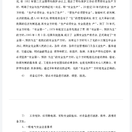
59
页)
安
全
管
理
知
识
1
一、
安
全
生