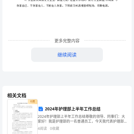
方
针
是
怎
1952
更多完整内容
样
继续阅读
产
生
的
呢？
相关文档
60
这
付费
2024年护理部上半年工作总结
个
2024年护理部上半年工作总结尊敬的领导、同事们：大
方
家好！我是护理部的一名普通员工，今天我代表护理部
向大家汇报____年上半年的工作情况，并对下半年的工作
4
阅读
0
收藏
提出展望和计划。1. 工作回顾1.1 护理质量
针