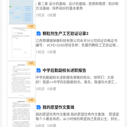
定
- 第二章 设计的基础 - 设计的基础 - 思想和情感 - 知识和
方法基础 - 培养良好的基本素质
的，
7
阅读
0
收藏
6)
我
付费
们
颗粒剂生产工艺验证记录2
国
江西草珊瑚保健科技有限公司永丰分公司验证合格证书
编号： VCPD-0200项目名称：乳酸钙颗粒工艺验证根据
家
《保健食品良好生产规范》要求，依据我公司《验证管
1
阅读
0
收藏
理制度》及《 乳酸钙颗粒工艺验证方案 》对该项
在
付费
解
中学后勤副校长述职报告
中学后勤副校长述职报告尊敬的校长、领导们：大家
放
好！我是××中学的后勤副校长。首先，我谨向大家汇报
我在过去一年以来的工作情况，并对下一阶段的工作进
初
5
阅读
0
收藏
行展望。一、工作回顾过去一年，学校后勤部门从团队
建设、设
期，
付费
我的愿望作文集锦
曾
我的愿望优秀作文集锦 我的愿望优秀作文集锦 愿望是
把
每个人都会有的，从小时候的希望自己变成公主，到长
大后希望自己有一个好工作，我们一生中会有无数个愿
4
阅读
0
收藏