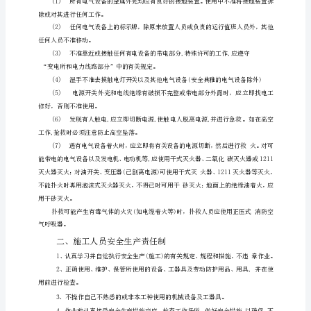
产
方
针
是
怎
样
形
成
1、
安
全
生
产