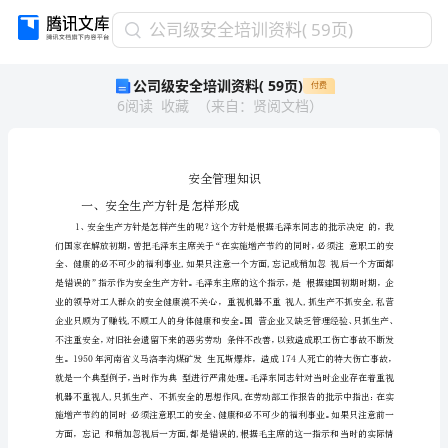
公
公司级安全培训资料( 59页)
司
公司级安全培训资料( 59页)
付费
级
6
阅读
收藏
（
来自
：
贤阅文档
）
安
全
培
训
资
料
(