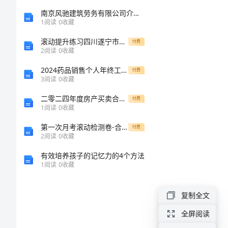
册
南京风驰建筑劳务有限公司介绍企业发展分析报告
1
阅读
0
收藏
期
滚动提升练习四川遂宁市第二中学校数学七年级上册第四单元几何图形初步重点解析试卷（含答案解析）
付费
2
阅读
0
收藏
中
2024药品销售个人年终工作总结
付费
3
阅读
0
收藏
试
二零二四年度房产买卖合同附件说明补充协议书
付费
卷
1
阅读
0
收藏
第一次月考滚动检测卷-合肥市第四十八中学数学七年级上册一元一次方程定向测试试卷（含答案详解版）
付费
(一
2
阅读
0
收藏
套)
有效培养孩子的记忆力的4个方法
1
阅读
0
收藏
北
师
复制全文
大
全屏阅读