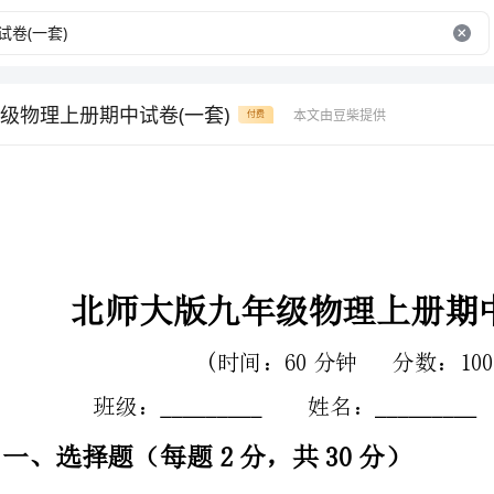
级物理上册期中试卷(一套)
本文由豆柴提供
付费
北师大版九年级物理上册期中试卷（一套）
(时间：60分钟分数：100分)
班级：姓名：分数：
一、选择题（每题2分，共30分）
1、图甲中用力F1水平拉着重为G的物体在水平路面上匀速移动s的距离。图
乙中用动滑轮拉着它也在同一路面上匀速移动s的距离，水平拉力
动滑轮的过程中（）