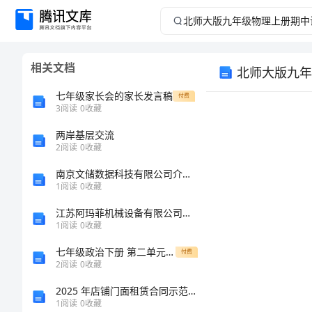
北
师
相关文档
北师大版九年
大
七年级家长会的家长发言稿
付费
版
3
阅读
0
收藏
两岸基层交流
九
2
阅读
0
收藏
年
南京文储数据科技有限公司介绍企业发展分析报告
1
阅读
0
收藏
级
江苏阿玛菲机械设备有限公司介绍企业发展分析报告
1
阅读
0
收藏
物
七年级政治下册 第二单元 第一节《自信让我如此美丽》教案 湘教版
付费
理
2
阅读
0
收藏
2025 年店铺门面租赁合同示范文本
上
1
阅读
0
收藏