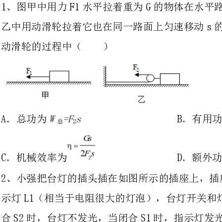
A．总功为B．有用功为=
W=FsWGs
总2有
C．机械效率为D．额外功为=2﹣
WFsFs
额21
2、小强把台灯的插头插在如图所示的插座上，插座上有一个开关S1和一个指
示灯L1（相当于电阻很大的灯泡），台灯开关和灯泡用S2、L2表示，当只闭
合S2时，台灯不发光，当闭合S1时，指示
如果指示灯损坏，S1和S2时都闭合，台灯也能发光，如图中设计的电路符合
要求的是（）