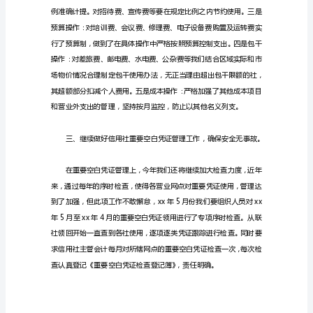
一、
继
续
开
展
会
计
规
范
化
管
理
工