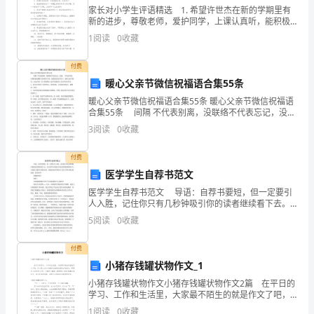
家长对小学生评语精选 1. 希望许世杰在新的学期里有
会
新的进步，尊敬老师，爱护同学，上课认真听，能积极
发言。 2. 希望波波在老师的精心培育下茁壮成长。
计
1
阅读
0
收藏
3. 希望方萧钰在新的一年里学习习惯有
工
付费
暖心父亲节微信祝福语合集55条
作
暖心父亲节微信祝福语合集55条 暖心父亲节微信祝福语
规
合集55条 间隔 不代表别离，没联络不代表忘记，没通
不代表冷落，在我们彼此繁忙交织的岁月里，我把思念
3
阅读
0
收藏
化作贺卡，祝你父亲节快乐，永远幸福！以
范
付费
管
医学学生自荐书范文
理
医学学生自荐书范文 导语：自荐书要短，但一定要引
人入胜，记住你只有几秒钟吸引你的读者继续看下去。
的
在自荐书中要重点突出你的背景材料中与未来雇主最有
5
阅读
0
收藏
关系的内容。到底该如何写呢?本文是大学网.精心收集的
基
付费
础
小猪存钱罐状物作文_1
上，
小猪存钱罐状物作文小猪存钱罐状物作文2篇 在平日的
学习、工作和生活里，大家最不陌生的就是作文了吧，
作文是人们以书面形式表情达意的言语活动。那要怎么
继
1
阅读
0
收藏