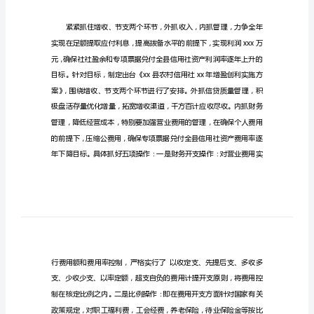
文
财
务
科
财
务
工
作
计
划
范
文