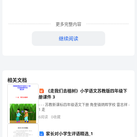
作，
防
更多完整内容
范
和
继续阅读
化
解
操
作
相关文档
风
《走我们去植树》小学语文苏教版四年级下
册课件 3
险。
- - - 苏教新课标四年级语文下册 角奎镇炳辉学校 雷志祥 -
1 走
在
6
阅读
0
收藏
去
年
家长对小学生评语精选_1