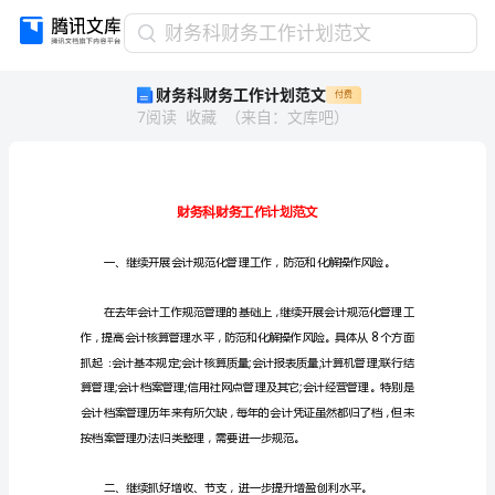
财
财务科财务工作计划范文
务
财务科财务工作计划范文
付费
科
7
阅读
收藏
（
来自
：
文库吧
）
财
务
工
作
计
划
范