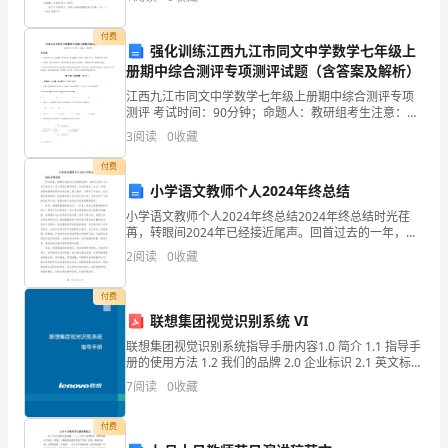
写好作文呢？下面是小编精心整理的小猪存钱罐状物作
续
付费
强化训练江西九江市同文中学数学七年级上
开
册期中综合测评专项测评试题（含答案及解析）
展
江西九江市同文中学数学七年级上册期中综合测评专项
测评 考试时间：90分钟；命题人：教研组考生注意：
1、本卷分第I卷（选择题）和第Ⅱ卷（非选择题）两部
会
3
阅读
0
收藏
分，满分100分，考试时间90分钟2、答卷前，考生务
计
付费
小学语文教师个人2024年终总结
规
小学语文教师个人2024年终总结2024年终总结时光荏
苒，转眼间2024年已经接近尾声。回首过去的一年，对
范
于我作为一名小学语文教师而言，充实而难忘。在这一
2
阅读
0
收藏
年里，我秉持着教育使命和责任感，潜心教学、不断
化
付费
管
联想集团视觉识别系统 VI
理
联想集团视觉识别系统指导手册内容1.0 简介 1.1 指导手
册的使用方法 1.2 我们的品牌 2.0 企业标识 2.1 英文标识
工
2.2 中英文标识 2.3 英文标识的最小尺寸及隔离区 2.4 中
7
阅读
0
收藏
英文
作，
付费