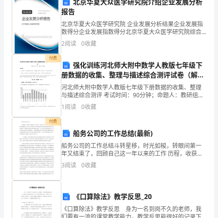
北京华夏大众医学研究院介绍企业发展分析
县
报告
第
北京华夏大众医学研究院 企业发展分析结果企业发展指
数得分企业发展指数得分北京华夏大众医学研究院综合
得分说明：企业发展指数根据企业规模、企业创新、企
一
2
阅读
0
收藏
业风险、企业活力四个维度对企业发展情况进行评价。
该企
中
付费
强化训练河北师大附中数学人教版七年级下
册数据的收集、整理与描述综合测评试卷（解析
学
版含答案）
河北师大附中数学人教版七年级下册数据的收集、整理
2024
与描述综合测评 考试时间：90分钟；命题人：教研组考
生注意：1、本卷分第I卷（选择题）和第Ⅱ卷（非选择
OBB
1
阅读
0
收藏
年
题）两部分，满分100分，考试时间90分钟2、答卷
付费
高
船务公司的工作总结(最新)
OBO
和杆对点的支持力，下列说法正确的是
一
船务公司的工作总结斗转星移，时光如梭，转眼间第一
年又结束了，回顾自己这一年以来的工作 历程，收获及
物
感触颇多，其中有许许多多的艰辛，但更为我所铭记与
3
阅读
0
收藏
感动的是收获 顺利完成工作的喜悦。有 幸得到公司的认
理
可
下
《口算除法》教学反思_20
《口算除法》教学反思 身为一名到岗不久的老师，我
学
们要有一流的课堂教学能力，教学反思能很好的记录下