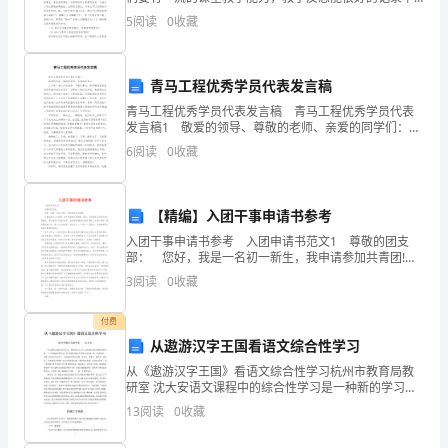
我们的课堂经验，那要怎么写好教学反思呢？下面是小
期
5
阅读
0
收藏
编精心整理的《口算除法》教学反思，仅供参考，希望
OAOGθ
能够帮
期
青马工程优秀学员代表发言稿
末
青马工程优秀学员代表发言稿 青马工程优秀学员代表
达
发言稿1 敬爱的领导、尊敬的老师、亲爱的同学们：
上午好！在这万物复苏、乍暖还寒时，新学期绽放着春
6
阅读
0
收藏
标
天的笑脸向我们走来了。当新的一轮红日升起，我
检
【精编】入团干事申请书参考
测
入团干事申请书参考 入团申请书范文1 尊敬的团支
部： 您好，我是一名初一新生，我申请参加共青团!
试
尽管我没有上过团课，但对共青团依然理解一些的：共
3
阅读
0
收藏
青团是先进青年的先锋组织，是中国共产党的后备军
题
付费
含
从遨游汉字王国看语文综合性学习
解
从《遨游汉字王国》看语文综合性学习杭州市教育局教
研室 沈大安语文课程中的综合性学习是一种新的学习方
式。人民教育出版社课程标准实验___十分重视综合性学
析
13
阅读
0
收藏
习，在不同的学段以不同的方式呈现。第二学段每
一、