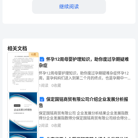
题
继续阅读
含
解
C.散热器对电脑的作用力方向竖直向上
析
D.电脑受到的重力和支持力的合力变小
相关文档
付费
福
3、有关滑动摩擦力的下列说法正确的是（）
怀孕12周母婴护理知识，助你度过孕期疑难
杂症
建
怀孕12周母婴护理知识，助你度过孕期疑难杂症怀孕12
省
周，是孕妈妈们进入到第二个月的终点，也是孕期中一
个关键的时期。在这个时候，孕妈妈和宝宝的身体都会
B.滑动摩擦力总是与物体运动方向相反
1
阅读
0
收藏
发生一系列的变化，需要特别关注和照顾。为了帮助准
泉
妈妈
C.滑动摩擦力总是阻力
保定国铭商贸有限公司介绍企业发展分析报
州
告
市
D.滑动摩擦力随压力增大而增大
保定国铭商贸有限公司 企业发展分析结果企业发展指数
得分企业发展指数得分保定国铭商贸有限公司综合得分
永
说明：企业发展指数根据企业规模、企业创新、企业风
2
阅读
0
收藏
险、企业活力四个维度对企业发展情况进行评价。该企
春
业的