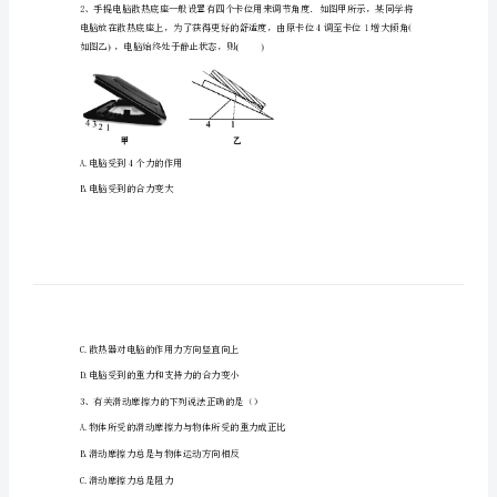
一
中
a、b
a、b
学
a、b
2024
年
高
A.B.
一
物
C.D.
理
下