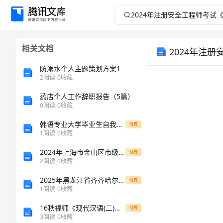
2024
年
相关文档
2024年注
注
防溺水个人主题策划方案1
册
2
阅读
0
收藏
安
药店个人工作辞职报告（5篇）
0
阅读
0
收藏
全
韩语专业大学毕业生自我鉴定范文
付费
1
阅读
0
收藏
工
考试须知：
2024年上海市金山区市级名校高一生物第一学期期末检测模拟试题含解析
付费
2
阅读
0
收藏
程
2025年黑龙江省齐齐哈尔市昂溪区八年级上学期1月期末物理达标检测模拟试题（含答案）
付费
师
1
阅读
0
收藏
16秋福师《现代汉语(二)》在线作业一
付费
考
3
阅读
0
收藏