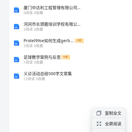
试
姓名：
______
厦门中达利工程管理有限公司安溪分公司介绍企业发展分析报告
0
阅读
0
收藏
《安
考号：
______
河间市长颈鹿培训学校有限公司介绍企业发展分析报告
2
阅读
0
收藏
全
Protel99se如何生成gerber文件
付费
5
阅读
0
收藏
生
足球教学案例与反思
付费
产
1
阅读
0
收藏
A、国家标
义诊活动总结500字文章集
管
12
阅读
0
收藏
B、行业标
理
C、安全标
知
D、企业标
复制全文
识》
全屏阅读
每