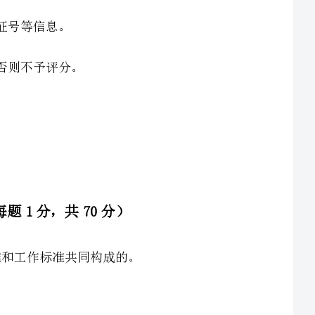
机构或者配备专职、兼职安全生产管理员。甲企业是一家
道路运输企业，拥有员工数量85人；乙企业是一家食品加工公司，从业人员数量为155人；