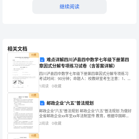
份
继续阅读
工
作
总
3.福利品发放活动
结：
相关文档
深
付费
难点详解四川泸县四中数学七年级下册第四
入
章因式分解专项练习试卷（含答案详解）
四川泸县四中数学七年级下册第四章因式分解专项练习
开
考试时间：90分钟；命题人：校教研室考生注意：1、本
卷分第I卷（选择题）和第Ⅱ卷（非选择题）两部分，满分
1
阅读
0
收藏
展
100分，考试时间90分钟2、答卷前，考生务必
付费
活
邮政企业“六五”普法规划
二、凝聚力量
动，
邮政企业“六五”普法规划 邮政企业“六五”普法规划 为做好
全省邮政企业xx年至xx年法制宣传 教育，根据中国邮政
凝
集团公司《〈全国邮政企业法制宣传教育第六个五年规
2
阅读
0
收藏
划〉的通知》（中国邮政[xx]94号）要
聚
1.组织院区活动
付费