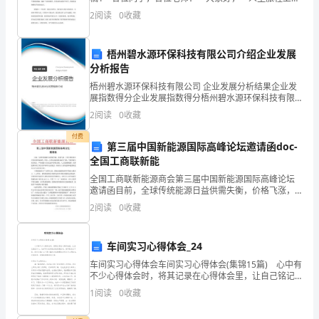
的
您丰富我的心灵，开发我的智力，为我点燃了希望的光
2
阅读
0
收藏
芒。感谢您，我的英语郑老师! 感谢您—
重
梧州碧水源环保科技有限公司介绍企业发展
点
分析报告
放
梧州碧水源环保科技有限公司 企业发展分析结果企业发
展指数得分企业发展指数得分梧州碧水源环保科技有限
在
公司综合得分说明：企业发展指数根据企业规模、企业
2
阅读
0
收藏
创新、企业风险、企业活力四个维度对企业发展情况进
行评
了
付费
第三届中国新能源国际高峰论坛邀请函doc-
深
全国工商联新能
全国工商联新能源商会第三届中国新能源国际高峰论坛
入
邀请函目前，全球传统能源日益供需失衡，价格飞涨，
已对全球经济社会的发展形成制约。同时，人类活动超
2
阅读
0
收藏
开
量排放温室气体，全球变暖已成为现实，严重威胁人类
社会的可
展
车间实习心得体会_24
各
车间实习心得体会车间实习心得体会(集锦15篇) 心中有
不少心得体会时，将其记录在心得体会里，让自己铭记
类
于心，这样可以记录我们的思想活动。是不是无从下
1
阅读
0
收藏
笔、没有头绪？以下是小编为大家整理的车间实习心
活