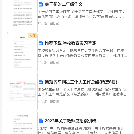
力
关于花的二年级作文
关于花的二年级作文 关于花的二年级作文 我们要学习
量
荷花它“出污泥而不染，濯清莲而不妖”的高贵品质，让这
种精神不断的鼓舞自己，发奋学习。现在是的关于荷花
11
5
阅读
0
收藏
的二年级作文，希望对您有所帮助。 大家好，
月
付费
推荐下载 学校教育实习鉴定
份，
学校教育实习鉴定 能够与广大学生融合在一起，在教
行
育过程中善于进行情感教育和爱国主义教育。 批改作
2.加强班组建设
业认真，评语多样、丰富而恳切。 优秀稳健。 发现
1
阅读
0
收藏
政
问题能主动提出讨论能够与学生沟通，讨论中自然流露
科
简短的车间员工个人工作总结(精选8篇)
工
简短的车间员工个人工作总结（精选8篇）简短的车间员
工个人工作总结范文（精选8篇） 时间乘着年轮循序往
会
前，一段时间的工作已经结束了，回顾这段时间的工
4
阅读
0
收藏
作，相信你有很多感
把
工
2023年关于教师感恩演讲稿
3.整合资源
作
2023年关于教师感恩演讲稿 2023年关于教师感恩演讲
稿1 各位同学，各位老师： 大家好， 人生旅程上，