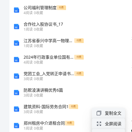
与
公司福利管理制度
付费
4
阅读
0
收藏
市
合作社入股协议书_17
1
阅读
0
收藏
国
江苏省泰兴中学高一物理第七次考试试题选修三
付费
1
阅读
0
收藏
土
2024年行政事业单位国有房屋租赁合同范本
付费
局
4
阅读
0
收藏
党团工会_入党转正申请书_预备党员转正申请书_4
付费
政
3
阅读
0
收藏
务
防欺凌演讲稿优秀6篇
3
阅读
0
收藏
公
建筑资料-国际劳务合同1
付费
3
阅读
0
收藏
复制全文
开
郑州租房中介退租合同
全屏阅读
付费
1
阅读
0
收藏