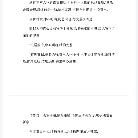
作
文
,*
评
语
大
全：
,
评
语
以为结尾言简意赅
精
选
全