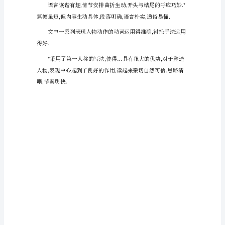
文
可
圈
可
点
深刻的印象
.
的
头尾照应中心明确结构完整
*,,.
佳
句
不
晰首尾照应结尾点题突出中
少,
给
*
增