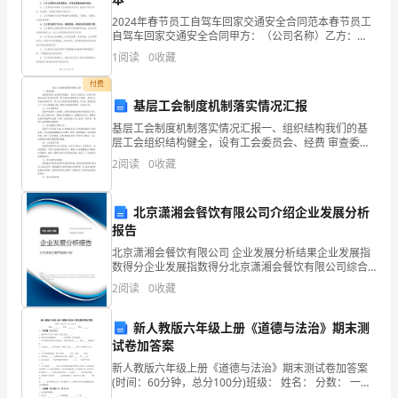
上
得好
.
2024年春节员工自驾车回家交通安全合同范本春节员工
或
自驾车回家交通安全合同甲方：（公司名称）乙方：
（员工姓名）双方为确保乙方员工在2024年春节期间自
1
阅读
0
收藏
许
驾车回家的交通安全，特订立本合同，以明确双方的权
利
付费
并
基层工会制度机制落实情况汇报
无
基层工会制度机制落实情况汇报一、组织结构我们的基
晰节奏明快
,.
层工会组织结构健全，设有工会委员会、经费 审查委员
会和工作委员会等。每个委员会的职责分工明确， 成员
特
2
阅读
0
收藏
由工会成员选举产生，对工会工作进行监督和管理。同
时
别
北京潇湘会餐饮有限公司介绍企业发展分析
之
报告
吸
北京潇湘会餐饮有限公司 企业发展分析结果企业发展指
数得分企业发展指数得分北京潇湘会餐饮有限公司综合
得分说明：企业发展指数根据企业规模、企业创新、企
引
2
阅读
0
收藏
业风险、企业活力四个维度对企业发展情况进行评价。
该企
人
新人教版六年级上册《道德与法治》期末测
之
试卷加答案
新人教版六年级上册《道德与法治》期末测试卷加答案
处,
(时间：60分钟，总分100分)班级： 姓名： 分数： 一、
填空题（共20分）1、地球孕育了人