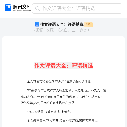
作
作文评语大全：评语精选
文
作文评语大全：评语精选
付费
评
2
阅读
收藏
（
来自
：
三一办公
）
语
大
全：
评
语
精
选