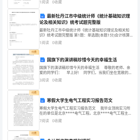
1
阅读
0
收藏
但
仍
最新牡丹江市中级统计师《统计基础知识理
论及相关知识》统考试题完整版
不
最新牡丹江市中级统计师《统计基础知识理论及相关知
识》统考试题完整版 第1题：单选题(本题1分)会计核算
失
的具体化是( )。A.会计计量 B.会计记录C.会计要素 D.会
1
阅读
0
收藏
计报告第2题：单选题(本
为
付费
一
国旗下的演讲稿珍惜今天的幸福生活
国旗下的演讲稿珍惜今天的幸福生活 尊敬的老师、亲
篇
爱的同学们： 早上好! 同学们，当我们坐在宽敞的教
室里学习的时候，当我们坐在电视机前收看五彩缤纷的
成
3
阅读
0
收藏
少儿节目的时候，当我们和
功
付费
寒假大学生电气工程实习报告范文
之
寒假大学生电气工程实习报告范文 我毕业顶岗实习所
作,
在的单位是北京****电气工程。北京****电气工程主要
业务是：提供110KV及以下送电线路(含电缆工程)和同电
7
阅读
0
收藏
其
压等级变电站工程的输电、供电、受电电
一,
付费