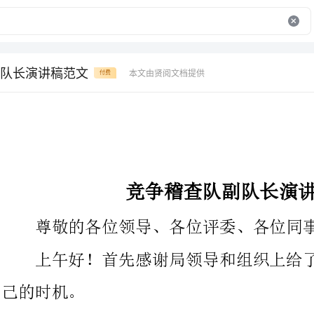
队长演讲稿范文
本文由贤阅文档提供
付费
竞争稽查队副队长演讲稿范文
尊敬的各位领导、各位评委、各位同事：
上午好！首先感谢局领导和组织上给了我一个站在这里展现自
我叫其实，现年31岁，中国共产党党员，
称。现任农税局办公室主任.1992年参加工作，在大山财政所从事
过农税征收、农税稽查、农财会计、文秘等工作，1995年调回县