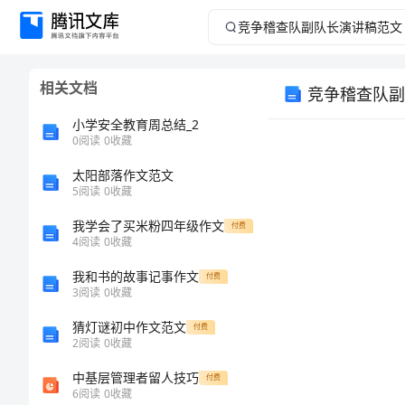
竞
争
相关文档
竞争稽查队副
稽
小学安全教育周总结_2
查
0
阅读
0
收藏
太阳部落作文范文
队
5
阅读
0
收藏
副
我学会了买米粉四年级作文
付费
4
阅读
0
收藏
队
我和书的故事记事作文
付费
3
阅读
0
收藏
己的时机。
长
猜灯谜初中作文范文
付费
演
2
阅读
0
收藏
中基层管理者留人技巧
付费
讲
6
阅读
0
收藏