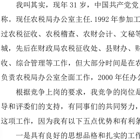
城，先后在财政局农税征收处、县财办、财政局办公室从事农税征
收、综合管理等工作，但大部分时间是在农税局工作，1998年
负责农税局办公室全面工作，2000年任办公室主任至今。
根据竞争上岗的要求，我竞争的岗位是稽查队副队长，有局领
导和评委们的支持，有同事们的共同努力，我有信心、有能力搞好
这项工作，因为我有以下五点优势和有利条件：
一是具有良好的思想品
十年多的农税征管稽查工作,养成了勤俭好学,勇于吃苦,乐于奉献,
淡泊名利的思想品格,认真负责,任劳任怨的工作作风。由于工作突
出，在农税局工作6年多，被各级表彰22次，平均每年3.5次。
二是具有较高的政策理论水平。在工作中,
通过学政治、学理论、学业务；边学习，边实践，使自己的政策水