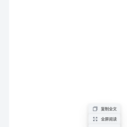
稿
范
文
竞
争
稽
查
队
副
队
复制全文
长
全屏阅读