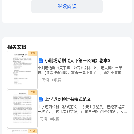
2024
继续阅读
年
珠
B．过滤可以除去水中所有的杂质
海
市
C．电解水实验说明水由氢气和氧气组成
相关文档
重
付费
D．农业上大水漫灌农作物
小剧场话剧《天下第一公司》剧本5
点
小剧场话剧《天下第一公司》剧本（5）场景牌：半半
中
坡。[谭晶挂着铜哨，拿着一摞小凳子上，她将小凳依次
放好，然后，吹响了铜哨。[此时，除卢奶奶和婷婷外，
11
阅读
0
收藏
演员戴着兔面，在谭晶的哨声中上场，依次落坐。
学
则三种金属的活动性由强到弱的顺序是
付费
九
上学迟到检讨书格式范文
年
上学迟到检讨书格式范文 今天上学迟到，已经不是第
一次了，，这几次犯错误，让我自己想了很多东西，反
级
省了很多的事情，自己也很懊悔，很气自己，去触犯学
1
阅读
0
收藏
校的铁律，也深刻认识到自己所犯错误的严重性，对自
以上的O、还有CO等．下列说法正确的是
化
己所
22
付费