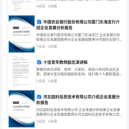
含
和国家考试相结合的高等 教育形式，是我国高等教育的
4
阅读
0
收藏
重要组成部分。毕业论文写作作为高等教育自学考试本
解
科教
中国农业银行股份有限公司厦门乐海支行介
析
绍企业发展分析报告
一、
中国农业银行股份有限公司厦门乐海支行 企业发展分析
结果企业发展指数得分企业发展指数得分中国农业银行
单
股份有限公司厦门乐海支行综合得分说明：企业发展指
1
阅读
0
收藏
数根据企业规模、企业创新、企业风险、企业活力四个
选
维度
十佳青年教师励志演讲稿
题
尊敬的各位领导、老师：大家好，很高兴有时机站在这
（本
里，感谢大家对我的鼓励和支持。我们每个人都盼望成
功，做一番大事。但是真实成功、成名的人却少之又
1
阅读
0
收藏
少，更多的人，一世就在繁忙中平庸地度过。平平庸凡
题
地生活，平
共
河北喆科信息技术有限公司介绍企业发展分
析报告
14
河北喆科信息技术有限公司 企业发展分析结果企业发展
小
指数得分企业发展指数得分河北喆科信息技术有限公司
综合得分说明：企业发展指数根据企业规模、企业创
2
阅读
0
收藏
题，
新、企业风险、企业活力四个维度对企业发展情况进行
评价。