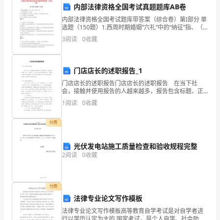
学
A．“人造空气”比空气中的氮气含量高
内部法律资格全国考试真题题库AB卷
第
内部法律资格全国考试题库带答案（综合卷）第I部分 单
B．燃着的蜡烛在“人造空气”中会熄灭
选题（150题）1.西周时期婚姻“六礼”中的“纳征”指、（
）A: 男家请媒氏向女方提亲B: 男方请媒氏问女子名字、
一
3
阅读
0
收藏
生辰等，并卜于祖庙以定凶吉C:
学
门店店长的述职报告_1
期
2
门店店长的述职报告门店店长的述职报告 在当下社
期
会，接触并使用报告的人越来越多，报告包含标题、正
6、下列物质中，不属于碳单质的是（）
文、结尾等。为了让您不再为写报告头疼，下面是小编
1
阅读
0
收藏
末
为大家整理的门店店长的述职报告，供大家参考借鉴，
希望
A．石墨
统
付费
B．C
考
60
光伏发电站施工质量检查和验收规程完整
2
阅读
0
收藏
模
C．煤炭
拟
D．金刚石
付费
试
法律专业论文写作模板
题
法律专业论文写作模板高等教育自学考试是对自学者进
行以学历认定为主的 国家考试，是个人自学、社会助学