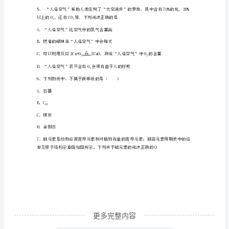
A．2个氢分子
统
B．4个氧原子
考
C．2个水分子
模
D．2个过氧化氢分子
拟
试
认识正确的是（）
题
A．生活中常用煮沸的方法降低水的硬度
含
解
析
更多完整内容