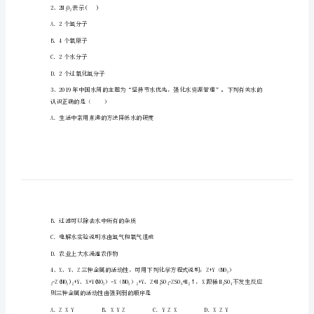
年
级
误的是
化
学
第
一
学
期
期
2、2HO表示()
22
末