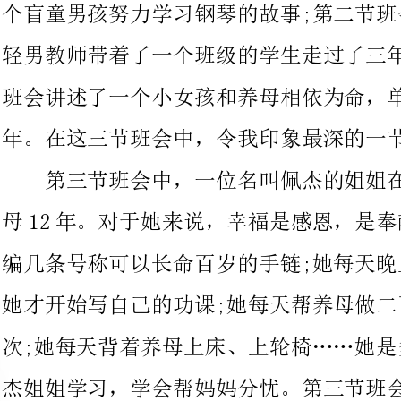
年。在这三节班会中，令我印象最深的一节班会还是第三节班会。
第三节班会中，一位名叫佩杰的姐姐在艰辛的生活中照顾了养
母12年。对于她来说，幸福是感恩，是奉献
编几条号称可以长命百岁的手链;她每天晚上
她才开始写自己的功课;她每天帮养母做二百
次;她每天背着养母上床、上轮椅……她是多么辛苦呀!我们要向佩
杰姐姐学习，学会帮妈妈分忧。第三节班会中，还请了航天英雄杨
利伟叔叔演讲。杨利伟叔叔说：“我要奉献，帮助别人更能使自己
通过观看今天的《开学第一课》，我领悟了幸福的真谛：幸福
就是分享，幸福就是奉献，幸福就是给予，幸福就是感恩。