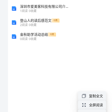
秋
深圳市爱美客科技有限公司介绍企业发展分析报告
1
阅读
0
收藏
季
登山人的读后感范文
付费
开
2
阅读
0
收藏
学
金秋助学活动总结
付费
0
阅读
0
收藏
第
一
课
观
后
快乐。”
感
复制全文
今
全屏阅读