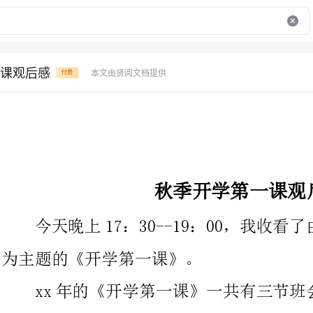
课观后感
本文由贤阅文档提供
付费
秋季开学第一课观后感
今天晚上17：30--19：00，我收看了由中央一套播出的以
为主题的《开学第一课》。
xx年的《开学第一课》一共有三节班会，第一节班会讲述
个盲童男孩努力学习钢琴的故事;第二节班会讲述了一名25岁的年
轻男教师带着了一个班级的学生走过了三年难
班会讲述了一个小女孩和养母相依为命，单独一人照顾了养母12