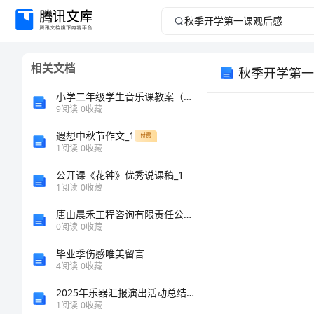
秋
季
相关文档
秋季开学第一
开
小学二年级学生音乐课教案（多篇）
学
9
阅读
0
收藏
遐想中秋节作文_1
第
付费
1
阅读
0
收藏
一
公开课《花钟》优秀说课稿_1
1
阅读
0
收藏
课
唐山晨禾工程咨询有限责任公司介绍企业发展分析报告
0
阅读
0
收藏
观
毕业季伤感唯美留言
后
4
阅读
0
收藏
2025年乐器汇报演出活动总结标准范本
感
1
阅读
0
收藏