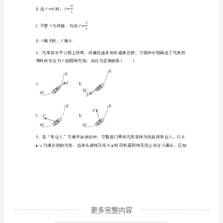
物
理
第
一
学
期
期
末
经
更多完整内容