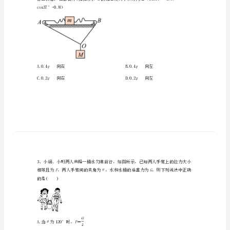
大
学
附
属
B.自由落体运动减速直线运动
中
学
2024
m
年
高
m
cos37°=0.8）
一