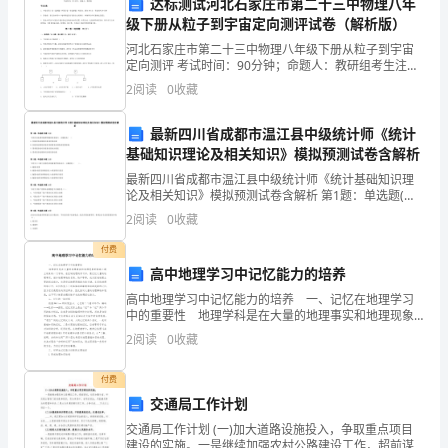
市
达标测试河北石家庄市第二十三中物理八年
级下册从粒子到宇宙定向测评试卷（解析版）
西
河北石家庄市第二十三中物理八年级下册从粒子到宇宙
θF
D.越大时，越小
定向测评 考试时间：90分钟；命题人：教研组考生注
北
意：1、本卷分第I卷（选择题）和第Ⅱ卷（非选择题）两
2
阅读
0
收藏
部分，满分100分，考试时间90分钟2、答卷前，考
工
最新四川省成都市温江县中级统计师《统计
F
业
基础知识理论及相关知识》模拟预测试卷含解析
大
最新四川省成都市温江县中级统计师《统计基础知识理
论及相关知识》模拟预测试卷含解析 第1题：单选题(本
学
题1分)下列有关需求价格弹性概念的表述中，正确的是(
A.B.
2
阅读
0
收藏
)A.价格的变动量除以需求的变动量B.价格
附
付费
高中地理学习中记忆能力的培养
属
高中地理学习中记忆能力的培养 一、记忆在地理学习
中的重要性 地理学科是在大量的地理事实和地理现象
中
的基础上建立起来的一门学科。在区域地理的学习中，
2
阅读
0
收藏
C.D.
要记忆大量的地理事实，诸如地理事物的名称、物产等
学
等
付费
2024
交通局工作计划
年
交通局工作计划 (一)加大道路设施投入，争取重点项目
建设的实施。一是继续加强农村公路建设工作，超前谋