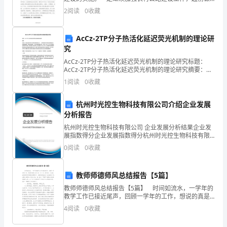
高
划，切实加强与省、市交通主管部门的沟通和联系，努
2
阅读
0
收藏
力争取中、省项目资金，尽量满足群众的愿望和诉求;二
一
是
AcCz-2TP分子热活化延迟荧光机制的理论研
物
究
理
AcCz-2TP分子热活化延迟荧光机制的理论研究标题：
AcCz-2TP分子热活化延迟荧光机制的理论研究摘要：近
第
年来，热活化延迟荧光已经成为研究的热点之一，其在
1
阅读
0
收藏
有机发光材料和生物探针的应用领域具有广阔的
一
杭州时光控生物科技有限公司介绍企业发展
学
分析报告
期
杭州时光控生物科技有限公司 企业发展分析结果企业发
展指数得分企业发展指数得分杭州时光控生物科技有限
公司综合得分说明：企业发展指数根据企业规模、企业
期
0
阅读
0
收藏
创新、企业风险、企业活力四个维度对企业发展情况进
行评
末
教师师德师风总结报告【5篇】
经
教师师德师风总结报告【5篇】 时间如流水，一学年的
教学工作已接近尾声，回顾一学年的工作，想说的真是
典
太多太多。这一年，既忙碌，又充实，在校领导和同事
4
阅读
0
收藏
们的帮助下，我顺利的完成了各方面的工作。自踏入教
试
育这