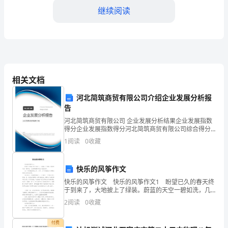
典
继续阅读
试
题
含
相关文档
的是()
解
河北简筑商贸有限公司介绍企业发展分析报
告
析
河北简筑商贸有限公司 企业发展分析结果企业发展指数
得分企业发展指数得分河北简筑商贸有限公司综合得分
说明：企业发展指数根据企业规模、企业创新、企业风
陕
1
阅读
0
收藏
险、企业活力四个维度对企业发展情况进行评价。该企
业的
西
θF
A.当为120°时，＝
快乐的风筝作文
省
快乐的风筝作文 快乐的风筝作文1 盼望已久的春天终
于到来了，大地披上了绿装。蔚蓝的天空一碧如洗，几
西
θF
B.当＝0时，＝
朵棉花糖似的白云挂在空中。 在一个春意盎然的上
2
阅读
0
收藏
午，小宇，小飞和童童三个好朋友约好去郊外放风筝
安
付费
θF
C.不管为何值，均有＝